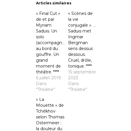
Articles similaires
« Final Cut »
« Scènes de
de et par
la vie
Myriam
conjugale ». Myriam
Saduis. Un
Saduis met
solo
Ingmar
(accompagné)
Bergman
au bord du
sens dessus
gouffre. Un
dessous.
grand
Cruel, drôle,
moment de
tonique. ****
théâtre. ****
15 septembre
6 juillet 2019
2023
Dans
Dans
"Théâtre"
"Théâtre"
« La
Mouette » de
Tchékhov
selon Thomas
Ostermeier :
la douleur du