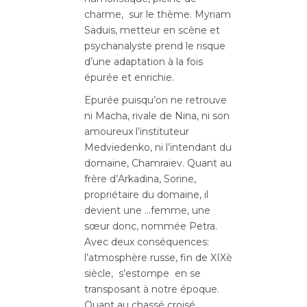
charme, sur le thème. Myriam
Saduis, metteur en scène et
psychanalyste prend le risque
d’une adaptation à la fois
épurée et enrichie.
Epurée
puisqu’on ne retrouve
ni Macha, rivale de Nina, ni son
amoureux l’instituteur
Medviedenko, ni l’intendant du
domaine, Chamraiev. Quant au
frère d’Arkadina, Sorine,
propriétaire du domaine, il
devient une …femme, une
sœur donc, nommée Petra.
Avec deux conséquences:
l’atmosphère russe, fin de XIXè
siècle, s’estompe en se
transposant à notre époque.
Quant au chassé croisé