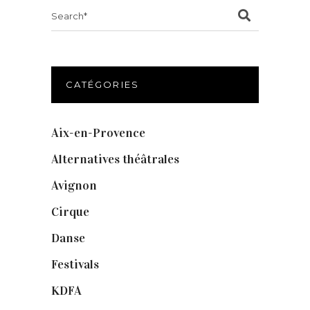
Search
for:
CATÉGORIES
Aix-en-Provence
(20)
Alternatives théâtrales
(1)
Avignon
(43)
Cirque
(8)
Danse
(30)
Festivals
(6)
KDFA
(3)