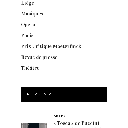
Liège
(9)
Musiques
(1)
Opéra
(56)
Paris
(14)
Prix Critique Maeterlinck
(23)
Revue de presse
(1)
Théâtre
(386)
POPULAIRE
OPÉRA
« Tosca » de Puccini