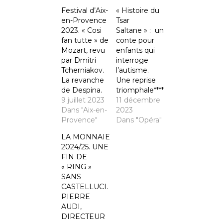
Festival d’Aix-
« Histoire du
en-Provence
Tsar
2023. « Cosi
Saltane » : un
fan tutte » de
conte pour
Mozart, revu
enfants qui
par Dmitri
interroge
Tcherniakov.
l’autisme.
La revanche
Une reprise
de Despina.
triomphale****
9 juillet 2023
11 décembre
Dans "Aix-en-
2023
Provence"
Dans "Opéra"
LA MONNAIE
2024/25. UNE
FIN DE
« RING »
SANS
CASTELLUCI.
PIERRE
AUDI,
DIRECTEUR