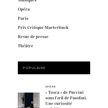
Musiques
(1)
Opéra
(56)
Paris
(14)
Prix Critique Maeterlinck
(23)
Revue de presse
(1)
Théâtre
(386)
POPULAIRE
OPÉRA
« Tosca » de Puccini
sous l’œil de Pasolini.
Une curiosité