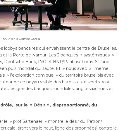
– © Antonio Gomez Garcia
es lobbys bancaires qui envahissent le centre de Bruxelles,
g et la Porte de Namur. Les 3 banques » systémiques »
, Deutsche Bank, ING et BNP/Paribas/ Fortis. Si l’une
péen puis mondial qui saute. Et » nous avec » : même
is » l’exploration comique » du territoire bruxellois avec
autour de ce noyau visible des bureaux » discrets » où
toutes les grandes banques mondiales, anglo-saxonnes et
rôle, sur le » Désir « , disproportionné, du
ar le » prof Sartenaer » montre le désir du Patron/
rticale, tirant vers le haut, ligne des ordonnées) contre le