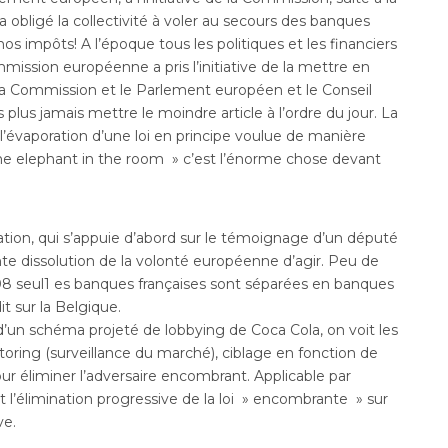
 obligé la collectivité à voler au secours des banques
a nos impôts! A l’époque tous les politiques et les financiers
mmission européenne a pris l’initiative de la mettre en
la Commission et le Parlement européen et le Conseil
 plus jamais mettre le moindre article à l’ordre du jour. La
, l’évaporation d’une loi en principe voulue de manière
» The elephant in the room » c’est l’énorme chose devant
ation, qui s’appuie d’abord sur le témoignage d’un député
te dissolution de la volonté européenne d’agir. Peu de
008 seul1 es banques françaises sont séparées en banques
it sur la Belgique.
ir d’un schéma projeté de lobbying de Coca Cola, on voit les
toring (surveillance du marché), ciblage en fonction de
ur éliminer l’adversaire encombrant. Applicable par
l’élimination progressive de la loi » encombrante » sur
ve.