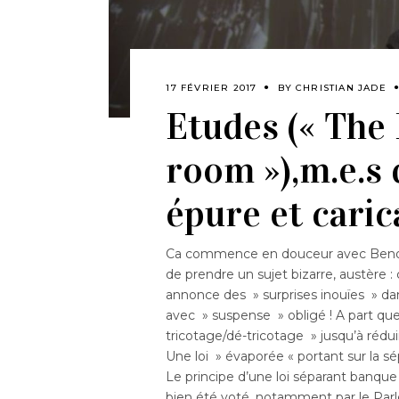
17 FÉVRIER 2017
BY
CHRISTIAN JADE
Etudes (« The 
room »),m.e.s 
épure et caric
Ca commence en douceur avec Benoît P
de prendre un sujet bizarre, austère
annonce des » surprises inouïes » dans
avec » suspense » obligé ! A part qu
tricotage/dé-tricotage » jusqu’à réduir
Une loi » évaporée « portant sur la 
Le principe d’une loi séparant banque
bien été voté, notamment par le Parle