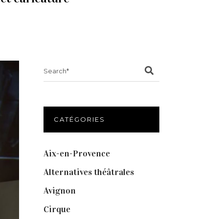
Search
for:
CATÉGORIES
Aix-en-Provence
(20)
Alternatives théâtrales
(1)
Avignon
(43)
Cirque
(8)