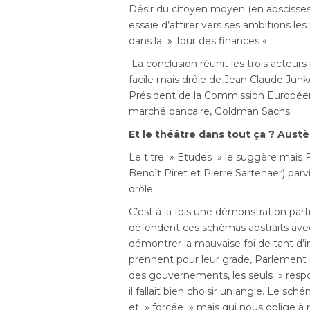
Désir du citoyen moyen (en abscisses,
essaie d’attirer vers ses ambitions les
dans la » Tour des finances « .
La conclusion réunit les trois acteu
facile mais drôle de Jean Claude Jun
Président de la Commission Européen
marché bancaire, Goldman Sachs.
Et le théâtre dans tout ça ? Aust
Le titre » Etudes » le suggère mais 
Benoît Piret et Pierre Sartenaer) par
drôle.
C’est à la fois une démonstration part
défendent ces schémas abstraits ave
démontrer la mauvaise foi de tant d’i
prennent pour leur grade, Parlement
des gouvernements, les seuls » respo
il fallait bien choisir un angle. Le 
et » forcée » mais qui nous oblige à r