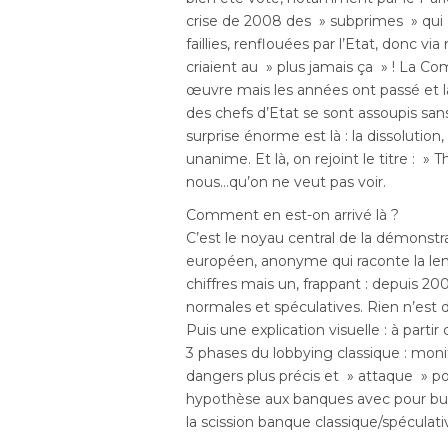
crise de 2008 des » subprimes » qui a
faillies, renflouées par l’Etat, donc vi
criaient au » plus jamais ça » ! La Co
œuvre mais les années ont passé et 
des chefs d’Etat se sont assoupis sans
surprise énorme est là : la dissolution
unanime. Et là, on rejoint le titre : 
nous…qu’on ne veut pas voir.
Comment en est-on arrivé là ?
C’est le noyau central de la démonstr
européen, anonyme qui raconte la len
chiffres mais un, frappant : depuis 2
normales et spéculatives. Rien n’est d
Puis une explication visuelle : à part
3 phases du lobbying classique : moni
dangers plus précis et » attaque » po
hypothèse aux banques avec pour but 
la scission banque classique/spéculati