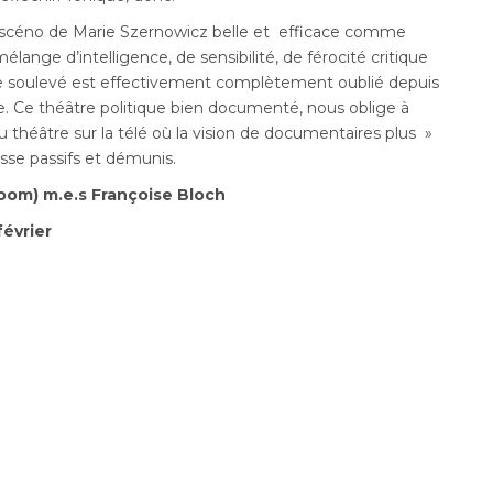
 un scéno de Marie Szernowicz belle et efficace comme
lange d’intelligence, de sensibilité, de férocité critique
me soulevé est effectivement complètement oublié depuis
yrie. Ce théâtre politique bien documenté, nous oblige à
u théâtre sur la télé où la vision de documentaires plus »
aisse passifs et démunis.
oom) m.e.s Françoise Bloch
février