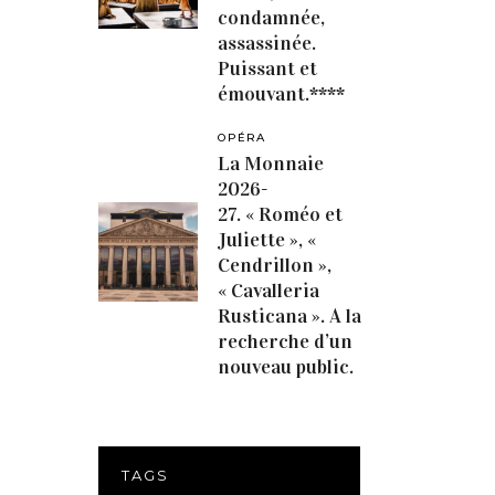
condamnée,
assassinée.
Puissant et
émouvant.****
OPÉRA
La Monnaie
2026-
27. « Roméo et
Juliette », «
Cendrillon »,
« Cavalleria
Rusticana ». A la
recherche d’un
nouveau public.
TAGS