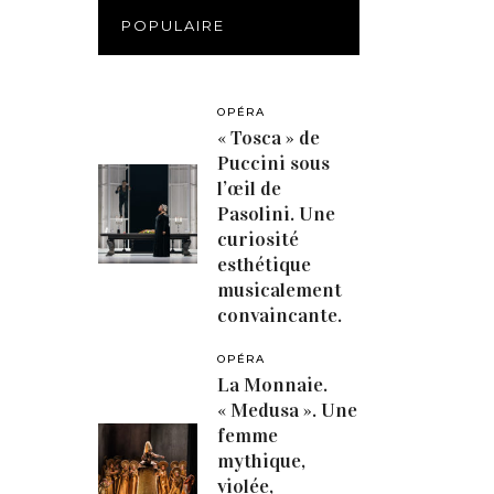
POPULAIRE
OPÉRA
« Tosca » de
Puccini sous
l’œil de
Pasolini. Une
curiosité
esthétique
musicalement
convaincante.
OPÉRA
La Monnaie.
« Medusa ». Une
femme
mythique,
violée,