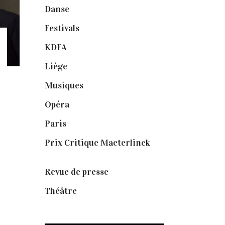
Danse
(30)
Festivals
(6)
KDFA
(3)
Liège
(9)
Musiques
(1)
Opéra
(56)
Paris
(14)
Prix Critique Maeterlinck
(23)
Revue de presse
(1)
Théâtre
(386)