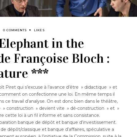
0 COMMENTS
LIKES
Elephant in the
de Françoise Bloch :
ature ***
iret qui s’excuse à l’avance d’être » didactique » et
 : comment on confectionne une loi. En même temps il
 ce travail d’analyse. On est donc bien dans le théâtre,
e » construction » devient vite » dé-construction » et »
e cette loi à un fil informe et sans consistance.
séparation banque de dépôt et banque d’investissement.
 de dépôt/classique et banque d’affaires, spéculative a
ment européen, à l’initiative de la Commission, suite à la