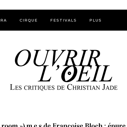
ÉRA
CIRQUE
FESTIVALS
PLUS
 room »),m.e.s de Françoise Bloch : épure