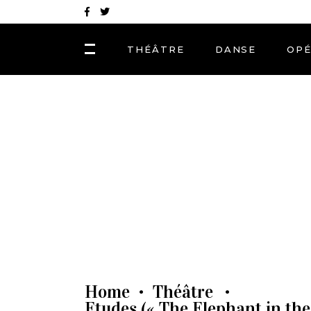
THÉÂTRE
DANSE
OP
Home
Théâtre
•
•
Etudes (« The Elephant in the