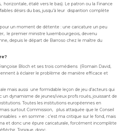
 horizontale, étalé vers le bas). Le patron ou la Finance
 faibles désirs du bas, jusqu’à leur disparition complète
rs pour un moment de détente : une caricature un peu
ker, le premier ministre luxembourgeois, devenu
ne, depuis le départ de Barroso chez le maître du
ère?
Françoise Bloch et ses trois comédiens (Romain David,
viennent à éclairer le problème de manière efficace et
iale mais aussi une formidable leçon de jeu d’acteurs qui
c un dynamisme de jeunes/vieux profs roués, jouissant de
nstitutions. Toutes les institutions européennes en
 mais surtout Commission, plus attaquée que le Conseil
nsables » en somme : c’est ma critique sur le fond, mais
schéma et donc une épure caricaturale, forcément incomplète
éfléchir. Tonique, donc.