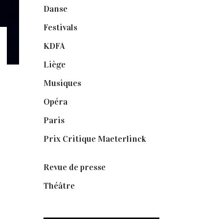
Danse
(30)
Festivals
(6)
KDFA
(3)
Liège
(9)
Musiques
(1)
Opéra
(56)
Paris
(14)
Prix Critique Maeterlinck
(23)
Revue de presse
(1)
Théâtre
(386)