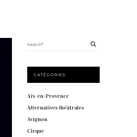
Search
for:
CATÉGORIES
Aix-en-Provence
(20)
Alternatives théâtrales
(1)
Avignon
(43)
Cirque
(8)