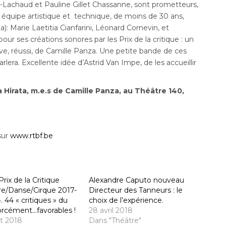
l-Lachaud et Pauline Gillet Chassanne, sont prometteurs,
équipe artistique et technique, de moins de 30 ans,
: Marie Laetitia Cianfarini, Léonard Cornevin, et
r ses créations sonores par les Prix de la critique : un
rêve, réussi, de Camille Panza. Une petite bande de ces
lera. Excellente idée d’Astrid Van Impe, de les accueillir
 Hirata, m.e.s de Camille Panza, au Théâtre 140,
sur
www.rtbf.be
Prix de la Critique
Alexandre Caputo nouveau
re/Danse/Cirque 2017-
Directeur des Tanneurs : le
. 44 « critiques » du
choix de l’expérience.
forcément…favorables !
28 avril 2018
let 2018
Dans "Théâtre"