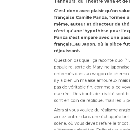
Tanneurs, du Théâtre Varia et de 
C’est donc avec plaisir qu’on salu
française Camille Panza, formée à l
même, auteur et directeur de thé
n’est qu’une ‘hypothèse pour l’e
Panza s’est emparé avec une pass
français…au Japon, où la pièce fut
réjouissant.
Question basique : ça raconte quoi ? 
populaire, sorte de Maryline japonais
enfermés dans un wagon de chemin de f
il y a bien un malaise amoureux mais il
pas de véritable fin, comme si ce vo
que réel. Des bouts de réalité sont bi
sont en coin de réplique, mais les »
Alors si vous voulez du réalisme angl
aimez entrer dans une échappée belle
scène, où vous devez refaire le tricot