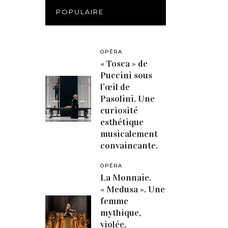
POPULAIRE
OPÉRA
« Tosca » de
Puccini sous
l’œil de
Pasolini. Une
curiosité
esthétique
musicalement
convaincante.
OPÉRA
La Monnaie.
« Medusa ». Une
femme
mythique,
violée,