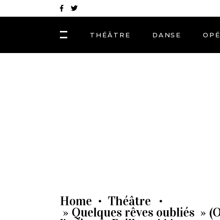
THÉÂTRE
DANSE
OP
Home
Théâtre
•
•
» Quelques rêves oubliés » (O