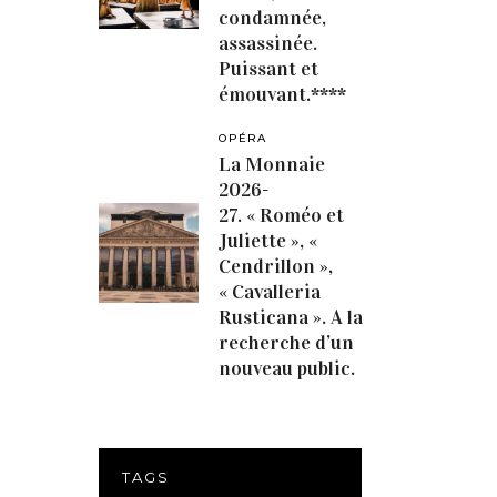
condamnée,
assassinée.
Puissant et
émouvant.****
OPÉRA
La Monnaie
2026-
27. « Roméo et
Juliette », «
Cendrillon »,
« Cavalleria
Rusticana ». A la
recherche d’un
nouveau public.
TAGS