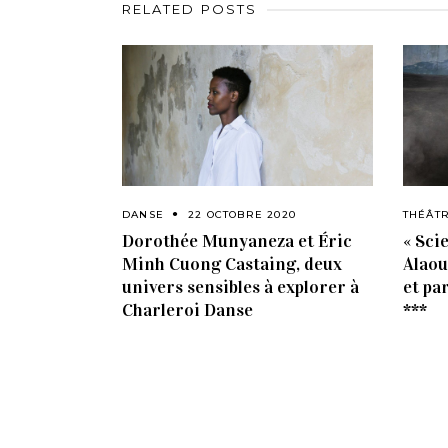
RELATED POSTS
DANSE
22 OCTOBRE 2020
THÉÂT
Dorothée Munyaneza et Éric
« Sci
Minh Cuong Castaing, deux
Alaou
univers sensibles à explorer à
et pa
Charleroi Danse
***