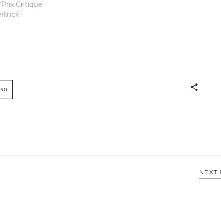
Prix Critique
rlinck"
140
NEXT