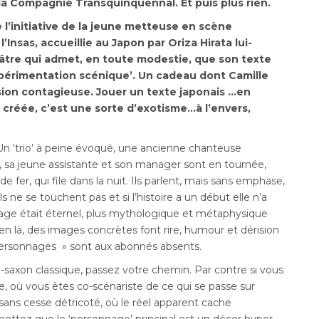
la Compagnie Transquinquennal. Et puis plus rien.
e l’initiative de la jeune metteuse en scène
’Insas, accueillie au Japon par Oriza Hirata lui-
âtre qui admet, en toute modestie, que son texte
xpérimentation scénique’. Un cadeau dont Camille
ion contagieuse. Jouer un texte japonais …en
 créée, c’est une sorte d’exotisme…à l’envers,
Un ‘trio’ à peine évoqué, une ancienne chanteuse
e, sa jeune assistante et son manager sont en tournée,
er, qui file dans la nuit. Ils parlent, mais sans emphase,
s ne se touchent pas et si l’histoire a un début elle n’a
yage était éternel, plus mythologique et métaphysique
en là, des images concrètes font rire, humour et dérision
 personnages » sont aux abonnés absents.
o-saxon classique, passez votre chemin. Par contre si vous
, où vous êtes co-scénariste de ce qui se passe sur
 sans cesse détricoté, où le réel apparent cache