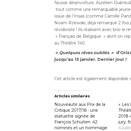
fausse désinvolture. Aurélien Dubreui
tout comme une
remarquable jeune 
issue de l’Insas (comme Camille Panza)
Noam Rzewski, déjà remarqué 2 fois pou
récidiviste ! Ils
réalisent avec brio le 
» Français de Belgique » dont on repar
au Théâtre 140.
»
Quelques rêves oubliés
» d’Oriza
jusqu’au 13 janvier. Dernier jour !
Cet article est également disponible 
Articles similaires
Nouveauté aux Prix de la
« Les 
Critique 2017/18 : une
Théât
statuette signée de
2018 »
François Schuiten. 42
jury, 
nominés et un hommage
4 juil