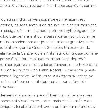
mettez que le ‘personnage’ principal est un décor hyper
ascinera. Si vous voulez partir à la chasse aux rêves, comme
erdu au sein d’un univers superbe et menaçant est
éatoires, les sons, facteur de trouble et le décor mouvant,
 de mariage, dérisoire, d’amour, pomme mythologique, de
héologique permanent où le passé lointain surgit comme
 fusion parlent par des jets de lumière agressive, le ciel
s lointaines, entre Orion et Scorpion. Un exemple du
tincelante de la Galaxie roule à l’intérieur d’un grosse pomme
rosse étoile rouge, plusieurs milliards de degrés à
e, menaçante : » c’est la loi de l’univers « . Le texte et sa
 » deux univers » de Blaise Pascal : »
Car enfin qu’est-
nt à l’égard de l’infini, un tout à l’égard du néant, un
l est inspiré par un conte japonais… pour enfants de
ix lactée
« .
rdement scénographique ont bien du mérite à survivre,
ers sonore et visuel les emporte : mais c’est le mérite de
niques. Ici elle fait front, avec son humour naturel et sa