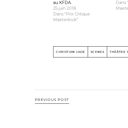
au KFDA.
Dans "
25 juin 2018
Maete
Dans "Prix Critique
Maeterlinck"
CHRISTIAN JADE
SCENES
THÉÂTRE 
PREVIOUS POST