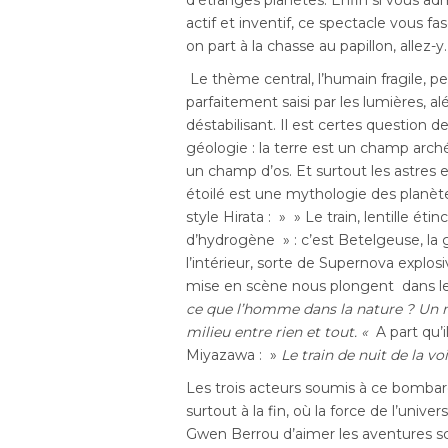
d’étranges planètes. Enfin si vous ad
actif et inventif, ce spectacle vous f
on part à la chasse au papillon, allez-y.
Le thème central, l’humain fragile, p
parfaitement saisi par les lumières, al
déstabilisant. Il est certes question
géologie : la terre est un champ arc
un champ d’os. Et surtout les astres en
étoilé est une mythologie des planète
style Hirata : » » Le train, lentille é
d’hydrogène » : c’est Betelgeuse, la g
l’intérieur, sorte de Supernova explosiv
mise en scène nous plongent dans les
ce que l’homme dans la nature ? Un néa
milieu entre rien et tout.
«
A part qu’i
Miyazawa : »
Le train de nuit de la vo
Les trois acteurs soumis à ce bomba
surtout à la fin, où la force de l’univ
Gwen Berrou d’aimer les aventures scé