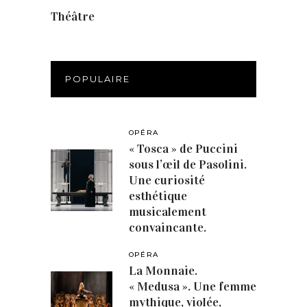
Théâtre
(386)
POPULAIRE
OPÉRA
« Tosca » de Puccini
sous l’œil de Pasolini.
Une curiosité
esthétique
musicalement
convaincante.
OPÉRA
La Monnaie.
« Medusa ». Une femme
mythique, violée,