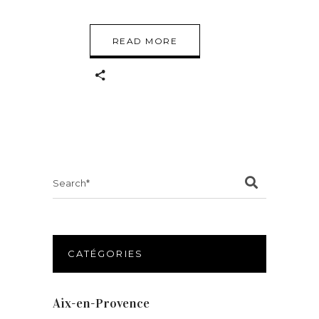
READ MORE
Search
for:
CATÉGORIES
Aix-en-Provence
(20)