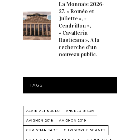
La Monnaie 2026-
27. « Roméo et
Juliette », «
Cendrillon »,
« Cavalleria
Rusticana ». A la
recherche d’un
nouveau public.
TAGS
ALAIN ALTINOGLU
ANGELO BISON
AVIGNON 2018
AVIGNON 2019
CHRISTIAN JADE
CHRISTOPHE SERMET
CHRISTOPHE SLAGMUYLDER
CHRONIQUES