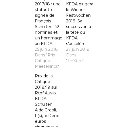
2017/18 : une
KFDA dirigera
statuette
le Wiener
signée de
Festwochen
François
2019. Sa
Schuiten. 42
succession à
nominés et
la tête du
un hommage
KFDA
au KFDA.
s’accélère.
25 juin 2018
27 juin 2018
Dans "Prix
Dans
Critique
"Théâtre"
Maeterlinck"
Prix de la
Critique
2018/19 sur
Rtbf Auvio.
KFDA.
Schuiten,
Alda Greoli,
F(s), » Deux
euros
cinquante «