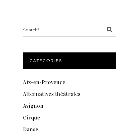
Search
for:
CATÉGORIES
Aix-en-Provence
(20)
Alternatives théâtrales
(1)
Avignon
(43)
Cirque
(8)
Danse
(30)