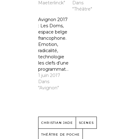
Maeterlinck"
Dans
"Théâtre"
Avignon 2017
: Les Doms,
espace belge
francophone.
Emotion,
radicalité,
technologie
les clefs d’une
programmation.
1 juin 2017
Dans
"Avignon"
CHRISTIAN JADE
SCENES
THÉÂTRE DE POCHE