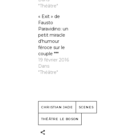
"Théâtre"
« Exit » de
Fausto
Paravidino: un
petit miracle
d’humour
féroce sur le
couple ***
19 février 2016
Dans
"Théâtre"
CHRISTIAN JADE
SCENES
THÉÂTRE LE BOSON