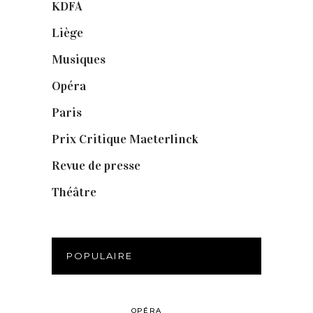
KDFA
(3)
Liège
(9)
Musiques
(1)
Opéra
(56)
Paris
(14)
Prix Critique Maeterlinck
(23)
Revue de presse
(1)
Théâtre
(386)
POPULAIRE
OPÉRA