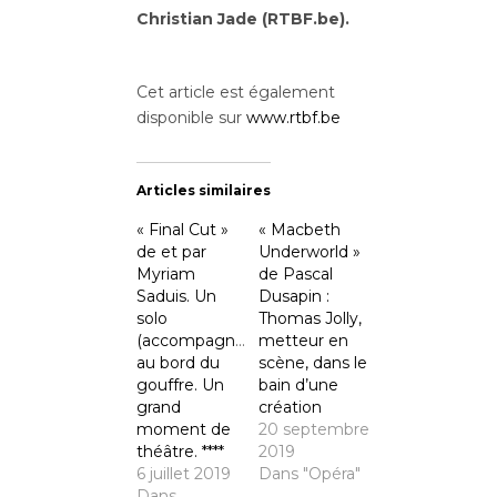
Christian Jade (RTBF.be).
Cet article est également
disponible sur
www.rtbf.be
Articles similaires
« Final Cut »
« Macbeth
de et par
Underworld »
Myriam
de Pascal
Saduis. Un
Dusapin :
solo
Thomas Jolly,
(accompagné)
metteur en
au bord du
scène, dans le
gouffre. Un
bain d’une
grand
création
moment de
20 septembre
théâtre. ****
2019
6 juillet 2019
Dans "Opéra"
Dans