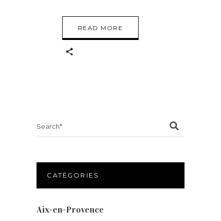
READ MORE
Search
for:
CATÉGORIES
Aix-en-Provence
(20)