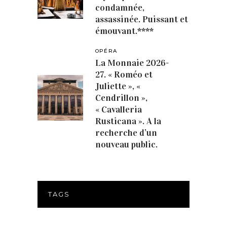
condamnée,
assassinée. Puissant et
émouvant.****
OPÉRA
La Monnaie 2026-
27. « Roméo et
Juliette », «
Cendrillon »,
« Cavalleria
Rusticana ». A la
recherche d’un
nouveau public.
TAGS