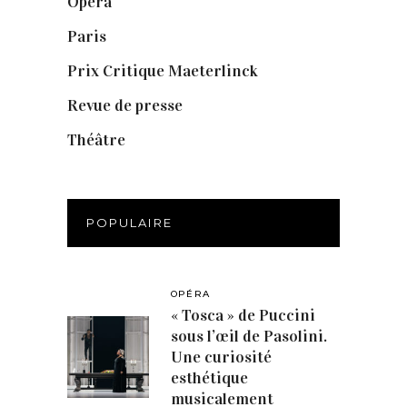
Opéra
(56)
Paris
(14)
Prix Critique Maeterlinck
(23)
Revue de presse
(1)
Théâtre
(386)
POPULAIRE
OPÉRA
« Tosca » de Puccini
sous l’œil de Pasolini.
Une curiosité
esthétique
musicalement