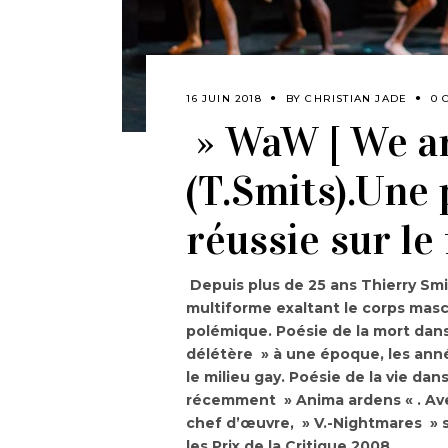
16 JUIN 2018
BY
CHRISTIAN JADE
0 
» WaW [ We a
(T.Smits).Une
réussie sur l
Depuis plus de 25 ans Thierry Smit
multiforme exaltant le corps masc
polémique. Poésie de la mort dans
délétère » à une époque, les ann
le milieu gay. Poésie de la vie da
récemment » Anima ardens « . Ave
chef d’œuvre, » V.-Nightmares » s
les Prix de la Critique 2008.