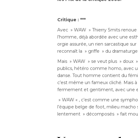
Critique : ***
Avec » WAW » Thierry Smits renoue av
l’homme, déjà abordée avec une esthé
orgie assurée, un rien sarcastique s
reconnaît la » griffe » du dramaturge
Mais » WAW » se veut plus » doux » qu
publics, hétéro comme homo, avec un
danse. Tout homme contient du fémin
c’est même un fameux cliché. Mais à n
fermement et gentiment, avec une est
» WAW « , c’est comme une symphonie
l’équipe belge de foot, milieu macho s
lentement » décomposés » fait mouc