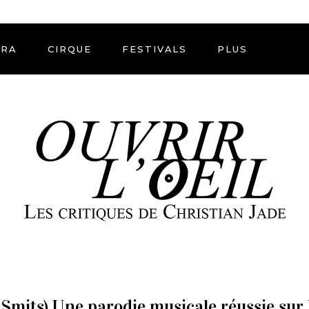
ÉRA
CIRQUE
FESTIVALS
PLUS
mits).Une parodie musicale réussie sur