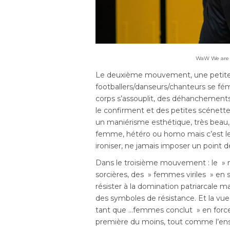
WaW We are 
Le deuxième mouvement, une petite 
footballers/danseurs/chanteurs se fémi
corps s’assouplit, des déhanchements 
le confirment et des petites scénette
un maniérisme esthétique, très beau
femme, hétéro ou homo mais c’est le bu
ironiser, ne jamais imposer un point d
Dans le troisième mouvement : le » m
sorcières, des » femmes viriles » en s
résister à la domination patriarcale 
des symboles de résistance. Et la v
tant que …femmes conclut » en force 
première du moins, tout comme l’ense