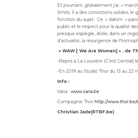
Et pourtant, globalement j’ai » ma
Smits. Il a des convictions solides, le
fonction du sujet. Ce » slalom » par
public et le respect pour la qualité d
presque espiègle, drôle, dans un regis
d’actualité, la résurgence de l’homop
» WAW [ We Are Women] « . de Thie
-Repris à La Louvière (C’est Central) l
-En 2019 au Studio Thor du 13 au 22 
Info :
Varia :
www.varia.be
Compagnie Thor
http://www.thor.be
Christian Jade(RTBF.be)