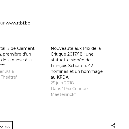
sur
www.rtbf.be
ctal » de Clément
Nouveauté aux Prix de la
n, première d’un
Critique 2017/18 : une
 de la danse à la
statuette signée de
***
François Schuiten. 42
ier 2016
nominés et un hommage
"Théâtre"
au KFDA.
25 juin 2018
Dans "Prix Critique
Maeterlinck"
VARIA