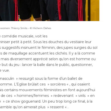
women .Thierry Smits – © Hichem Dahes
comédie musicale, voit les
niser petit à petit. Sous les douches du vestiaire leur
suggestifs insinuent le féminin, des jupes surgies du sol
s de maquillage accentuent les clichés. Il y a là comme
, mais diversement apprécié selon qu’on est homme ou
t du jeu : lancer la balle dans le public, questionner,
e vue.
asculin » ressurgit sous la forme d’un ballet de
omme. L’Eglise brûlait ces » sorcières « , qui osaient
mais certains mouvements féministes en font aujourd’hui
ue de ces » hommes/femmes » redevenant » virils » en
» ce show goguenard. Un peu trop long ce final, à la
mble qu’on aimerait plus » resserré « .