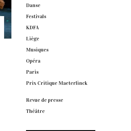
Danse
(30)
Festivals
(6)
KDFA
(3)
Liège
(9)
Musiques
(1)
Opéra
(56)
Paris
(14)
Prix Critique Maeterlinck
(23)
Revue de presse
(1)
Théâtre
(386)