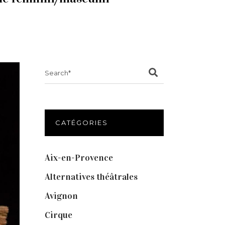
Search
for:
CATÉGORIES
Aix-en-Provence
(20)
Alternatives théâtrales
(1)
Avignon
(43)
Cirque
(8)