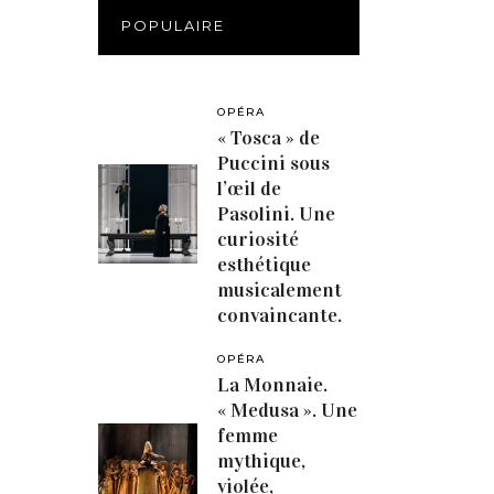
POPULAIRE
OPÉRA
« Tosca » de
Puccini sous
l’œil de
Pasolini. Une
curiosité
esthétique
musicalement
convaincante.
OPÉRA
La Monnaie.
« Medusa ». Une
femme
mythique,
violée,