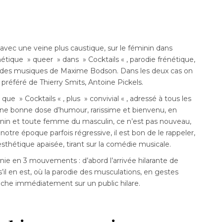
ec une veine plus caustique, sur le féminin dans
tique » queer » dans » Cocktails « , parodie frénétique,
ur des musiques de Maxime Bodson. Dans les deux cas on
 préféré de Thierry Smits, Antoine Pickels.
e » Cocktails « , plus » convivial « , adressé à tous les
e bonne dose d’humour, rarissime et bienvenu, en
in et toute femme du masculin, ce n’est pas nouveau,
otre époque parfois régressive, il est bon de le rappeler,
hétique apaisée, tirant sur la comédie musicale.
 en 3 mouvements : d’abord l’arrivée hilarante de
’il en est, où la parodie des musculations, en gestes
he immédiatement sur un public hilare.