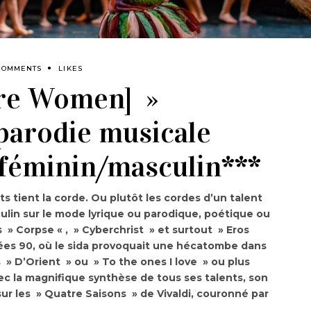
COMMENTS
LIKES
re Women] »
 parodie musicale
e féminin/masculin***
s tient la corde. Ou plutôt les cordes d’un talent
ulin sur le mode lyrique ou parodique, poétique ou
 » Corpse « , » Cyberchrist » et surtout » Eros
ées 90, où le sida provoquait une hécatombe dans
ns » D’Orient » ou » To the ones I love » ou plus
c la magnifique synthèse de tous ses talents, son
ur les » Quatre Saisons » de Vivaldi, couronné par