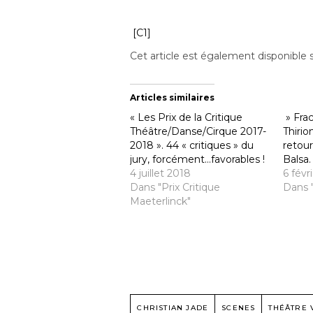
[C1]
Cet article est également disponible 
Articles similaires
« Les Prix de la Critique
» Fra
Théâtre/Danse/Cirque 2017-
Thirio
2018 ». 44 « critiques » du
retour
jury, forcément…favorables !
Balsa. 
4 juillet 2018
6 févr
Dans "Prix Critique
Dans 
Maeterlinck"
CHRISTIAN JADE
SCENES
THÉÂTRE 