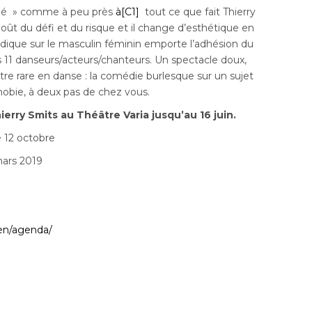
rché » comme à peu près
à
[C1]
tout ce que fait Thierry
 goût du défi et du risque et il change d’esthétique en
odique sur le masculin féminin emporte l’adhésion du
es 11 danseurs/acteurs/chanteurs. Un spectacle doux,
tre rare en danse : la comédie burlesque sur un sujet
hobie, à deux pas de chez vous.
rry Smits au Théâtre Varia jusqu’au 16 juin.
e 12 octobre
mars 2019
/en/agenda/