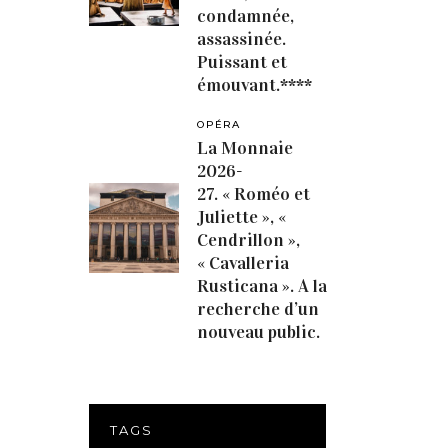
condamnée,
assassinée.
Puissant et
émouvant.****
OPÉRA
La Monnaie
2026-
27. « Roméo et
Juliette », «
Cendrillon »,
« Cavalleria
Rusticana ». A la
recherche d’un
nouveau public.
TAGS