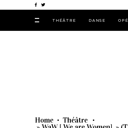
THÉÂTRE
DANSE
OP
Home
Théâtre
•
•
» WaW [ We are Women] » (T.S