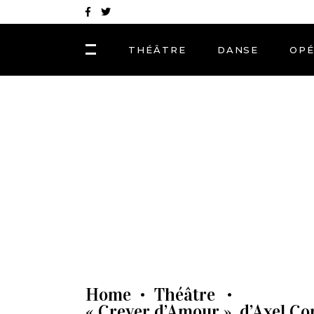
THÉÂTRE
DANSE
OP
Home
Théâtre
•
•
« Crever d’Amour », d’Axel Co