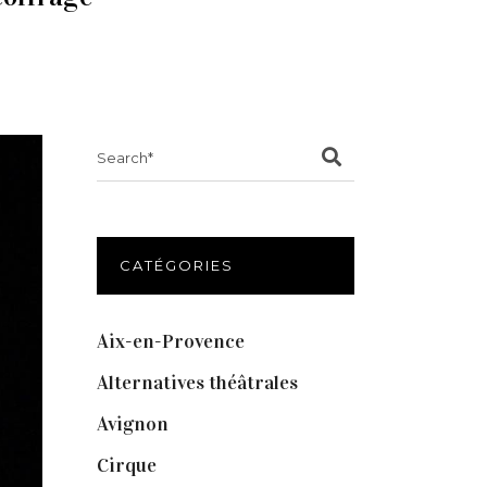
Search
for:
CATÉGORIES
Aix-en-Provence
(20)
Alternatives théâtrales
(1)
Avignon
(43)
Cirque
(8)