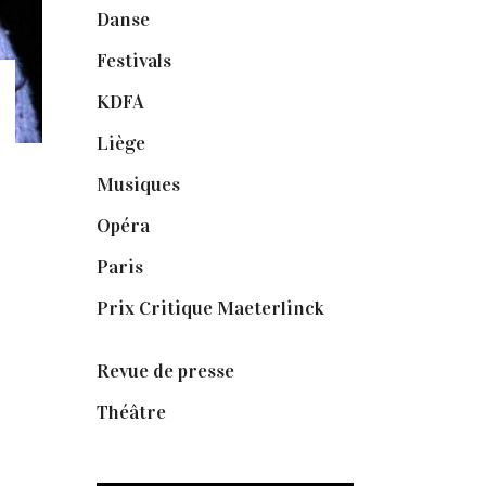
Danse
(30)
Festivals
(6)
KDFA
(3)
Liège
(9)
Musiques
(1)
Opéra
(56)
Paris
(14)
Prix Critique Maeterlinck
(23)
Revue de presse
(1)
Théâtre
(386)