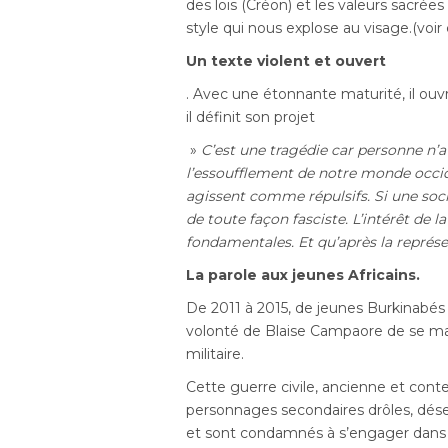
des lois (Créon) et les valeurs sacrée
style qui nous explose au visage.(voir
Un texte violent et ouvert
. Avec une étonnante maturité, il ouv
il définit son projet
»
C’est une tragédie car personne n’a
l’essoufflement de notre monde occid
agissent comme répulsifs. Si une soci
de toute façon fasciste. L’intérêt de l
fondamentales. Et qu’après la représ
La parole aux jeunes Africains.
De 2011 à 2015, de jeunes Burkinabés s
volonté de Blaise Campaore de se mai
militaire.
Cette guerre civile, ancienne et con
personnages secondaires drôles, dése
et sont condamnés à s’engager dans l