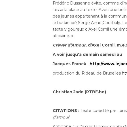
Frédéric Dussenne évite, comme d’hab
laisse la place au texte. Avec une bell
des jeunes appartenant à la communau
le burkinabé Serge Aimé Coulibaly. 
texte vigoureux d’Axel Cornil une émo
africaine. «
Crever d’Amour
, d’Axel Cornil, m.
A voir jusqu’à demain samedi au
Jacques Franck
http://www.lejac
production du Rideau de Bruxelles
ht
Christian Jade (RTBF.be)
CITATIONS :
Texte co-édité par Lan
d’amour
)
Antigone. : »
Je suis la sœur sainte d