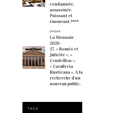
condamnée,
assassinée.
Puissant et
émouvant.****
OPÉRA
La Monnaie
2026-
27. « Roméo et
Juliette », «
Cendrillon »,
« Cavalleria
Rusticana ». A la
recherche d’un
nouveau public.
TAGS