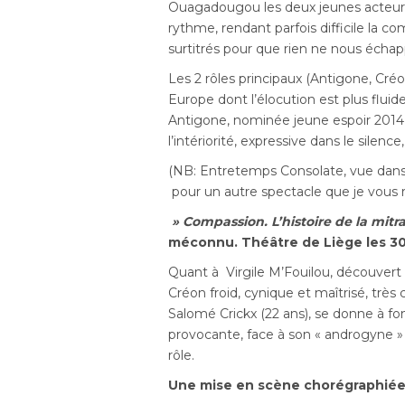
Ouagadougou les deux jeunes acteurs q
rythme, rendant parfois difficile la co
surtitrés pour que rien ne nous écha
Les 2 rôles principaux (Antigone, Créo
Europe dont l’élocution est plus fluid
Antigone, nominée jeune espoir 2014,
l’intériorité, expressive dans le silen
(NB: Entretemps Consolate, vue dans
pour un autre spectacle que je vo
» Compassion. L’histoire de la mitra
méconnu. Théâtre de Liège les 30 
Quant à Virgile M’Fouilou, découvert 
Créon froid, cynique et maîtrisé, très
Salomé Crickx (22 ans), se donne à fon
provocante, face à son « androgyne » 
rôle.
Une mise en scène chorégraphiée