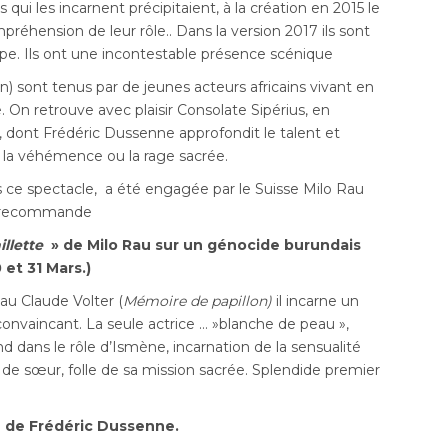
ui les incarnent précipitaient, à la création en 2015 le
mpréhension de leur rôle.. Dans la version 2017 ils sont
ppe. Ils ont une incontestable présence scénique
n) sont tenus par de jeunes acteurs africains vivant en
e. On retrouve avec plaisir Consolate Sipérius, en
 dont Frédéric Dussenne approfondit le talent et
ce, la véhémence ou la rage sacrée.
 ce spectacle, a été engagée par le Suisse Milo Rau
us recommande
illette
» de Milo Rau sur un génocide burundais
et 31 Mars.)
au Claude Volter (
Mémoire de papillon)
il incarne un
 convaincant. La seule actrice … »blanche de peau »,
d dans le rôle d’Ismène, incarnation de la sensualité
de sœur, folle de sa mission sacrée. Splendide premier
 de Frédéric Dussenne.