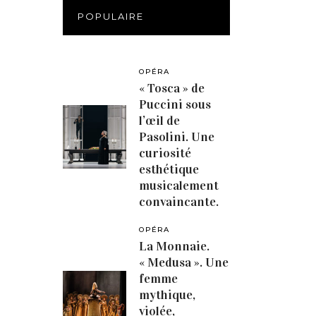
POPULAIRE
OPÉRA
« Tosca » de
Puccini sous
l’œil de
Pasolini. Une
curiosité
esthétique
musicalement
convaincante.
OPÉRA
La Monnaie.
« Medusa ». Une
femme
mythique,
violée,