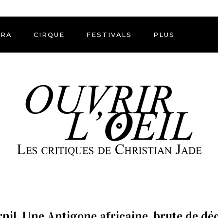
ÉRA
CIRQUE
FESTIVALS
PLUS
rnil. Une Antigone africaine, brute de dé