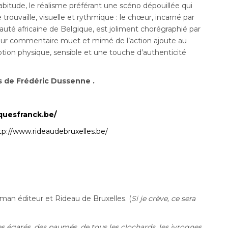
itude, le réalisme préférant une scéno dépouillée qui
e trouvaille, visuelle et rythmique : le chœur, incarné par
té africaine de Belgique, est joliment chorégraphié par
Leur commentaire muet et mimé de l’action ajoute au
tion physique, sensible et une touche d’authenticité
e.s de Frédéric Dussenne .
quesfranck.be/
tp://www.rideaudebruxelles.be/
sman éditeur et Rideau de Bruxelles.
(
Si je crève, ce sera
es égarés, des paumés, de tous les clochards, les ivrognes,