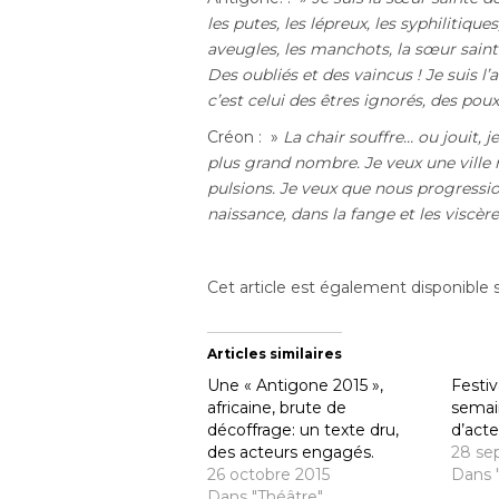
les putes, les lépreux, les syphilitique
aveugles, les manchots, la sœur sain
Des oubliés et des vaincus ! Je suis l’a
c’est celui des êtres ignorés, des pou
Créon : »
La chair souffre… ou jouit, j
plus grand nombre. Je veux une ville n
pulsions. Je veux que nous progressi
naissance, dans la fange et les visc
Cet article est également disponible 
Articles similaires
Une « Antigone 2015 »,
Festiv
africaine, brute de
semai
décoffrage: un texte dru,
d’acte
des acteurs engagés.
28 se
26 octobre 2015
Dans 
Dans "Théâtre"