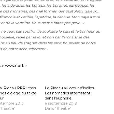
s, les sidaïques, les boiteux, les borgnes, les bègues, les
te des monstres, des mal formés, des pustuleux, galeux…
ffranchie et l’exilée, l’apatride, la déchue. Mon pays à moi
x et de la vermine. Vous ne me faites pas peur… «
e ne veux pas souffrir. Je souhaite la paix et le bonheur du
ouvelle, régie par la loi et non par l’archaïsme des
ons au lieu de stagner dans les eaux boueuses de notre
ères de notre accouchement…
sur
www.rtbf.be
al Rideau RRR : trois
Le Rideau au cœur d’Ixelles.
nes d’éloge du texte
Les nomades atterrissent
ur.
dans l’euphorie.
ptembre 2013
6 septembre 2019
"Théâtre"
Dans "Théâtre"