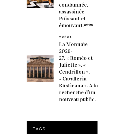
condamnée,
assassinée.
Puissant et
émouvant.****
OPÉRA
La Monnaie
2026-
27. « Roméo et
Juliette », «
Cendrillon »,
« Cavalleria
Rusticana ». A la
recherche d’un
nouveau public.
TAGS