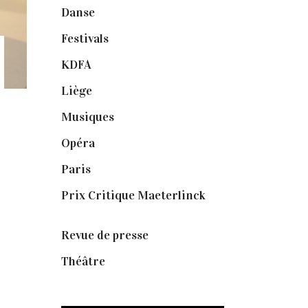
Danse
(30)
Festivals
(6)
KDFA
(3)
Liège
(9)
Musiques
(1)
Opéra
(56)
Paris
(14)
Prix Critique Maeterlinck
(23)
Revue de presse
(1)
Théâtre
(386)