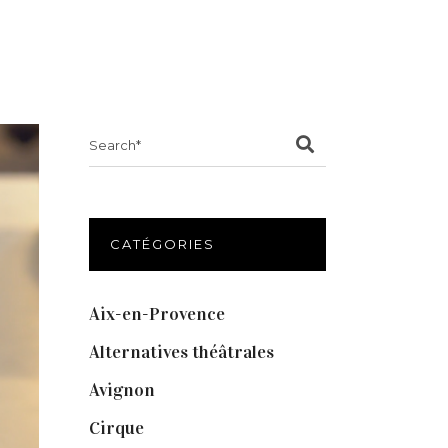
Search
for:
CATÉGORIES
Aix-en-Provence
(20)
Alternatives théâtrales
(1)
Avignon
(43)
Cirque
(8)