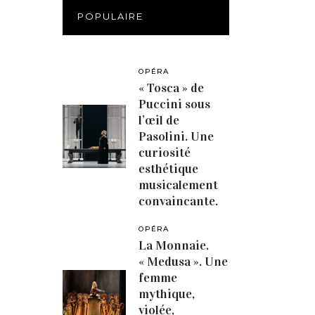
POPULAIRE
OPÉRA
« Tosca » de
Puccini sous
l’œil de
Pasolini. Une
curiosité
esthétique
musicalement
convaincante.
OPÉRA
La Monnaie.
« Medusa ». Une
femme
mythique,
violée,