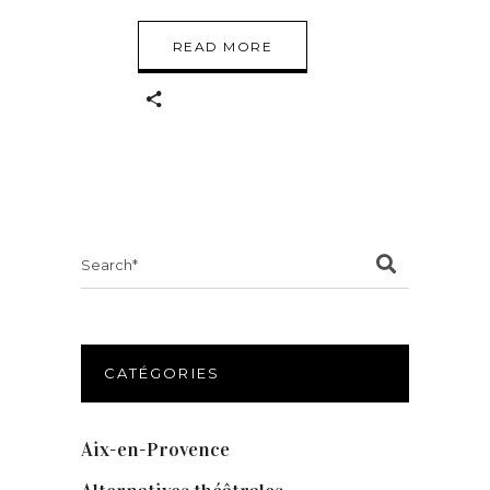
READ MORE
Search
for:
CATÉGORIES
Aix-en-Provence
(20)