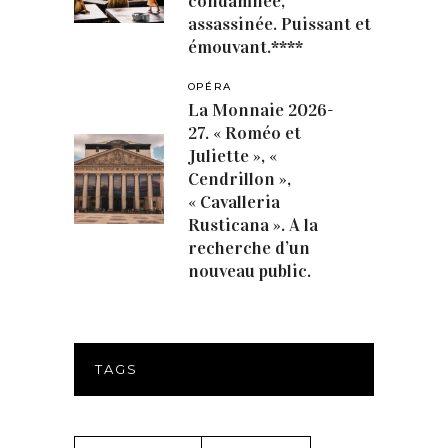
condamnée,
assassinée. Puissant et
émouvant.****
OPÉRA
La Monnaie 2026-
27. « Roméo et
Juliette », «
Cendrillon »,
« Cavalleria
Rusticana ». A la
recherche d’un
nouveau public.
TAGS