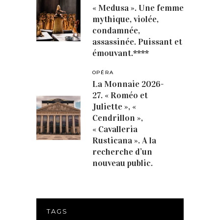
« Medusa ». Une femme
mythique, violée,
condamnée,
assassinée. Puissant et
émouvant.****
OPÉRA
La Monnaie 2026-
27. « Roméo et
Juliette », «
Cendrillon »,
« Cavalleria
Rusticana ». A la
recherche d’un
nouveau public.
TAGS