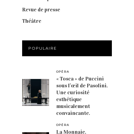
Revue de presse
(1)
Théâtre
(386)
POPULAIRE
OPÉRA
« Tosca » de Puccini
sous l’œil de Pasolini.
Une curiosité
esthétique
musicalement
convaincante.
OPÉRA
La Monnaie.