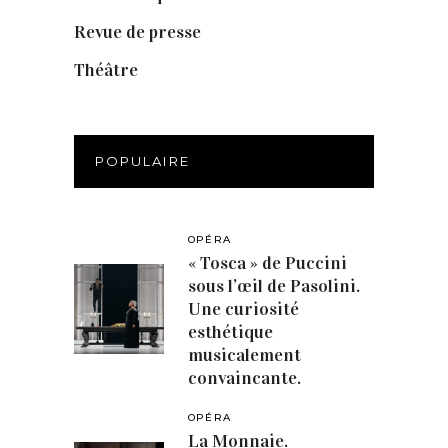
Revue de presse
(1)
Théâtre
(386)
POPULAIRE
OPÉRA
« Tosca » de Puccini
sous l’œil de Pasolini.
Une curiosité
esthétique
musicalement
convaincante.
OPÉRA
La Monnaie.