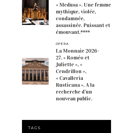
« Medusa ». Une femme
mythique, violée,
condamnée,
assassinée. Puissant et
émouvant.****
OPÉRA
La Monnaie 2026-
27. « Roméo et
Juliette », «
Cendrillon »,
« Cavalleria
Rusticana ». A la
recherche d’un
nouveau public.
TAGS