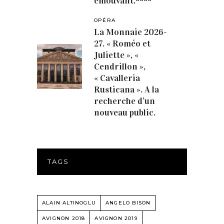
émouvant.****
OPÉRA
La Monnaie 2026-
27. « Roméo et
Juliette », «
Cendrillon »,
« Cavalleria
Rusticana ». A la
recherche d’un
nouveau public.
TAGS
ALAIN ALTINOGLU
ANGELO BISON
AVIGNON 2018
AVIGNON 2019