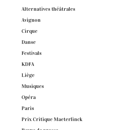
Alternatives théâtrales
(1)
Avignon
(43)
Cirque
(8)
Danse
(30)
Festivals
(6)
KDFA
(3)
Liège
(9)
Musiques
(1)
Opéra
(56)
Paris
(14)
Prix Critique Maeterlinck
(23)