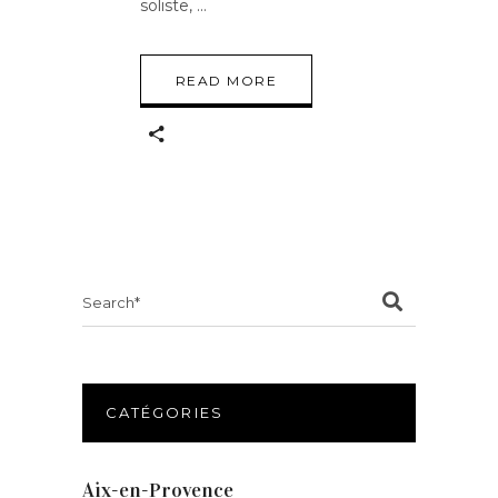
soliste,
READ MORE
Search
for:
CATÉGORIES
Aix-en-Provence
(20)