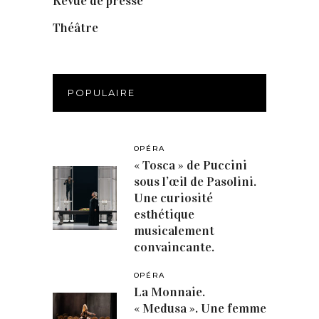
Revue de presse
(1)
Théâtre
(386)
POPULAIRE
OPÉRA
« Tosca » de Puccini
sous l’œil de Pasolini.
Une curiosité
esthétique
musicalement
convaincante.
OPÉRA
La Monnaie.
« Medusa ». Une femme