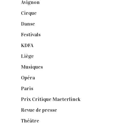
Avignon
(43)
Cirque
(8)
Danse
(30)
Festivals
(6)
KDFA
(3)
Liège
(9)
Musiques
(1)
Opéra
(56)
Paris
(14)
Prix Critique Maeterlinck
(23)
Revue de presse
(1)
Théâtre
(386)