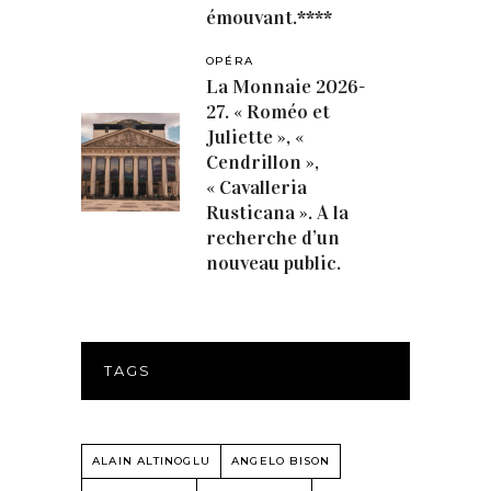
émouvant.****
OPÉRA
La Monnaie 2026-
27. « Roméo et
Juliette », «
Cendrillon »,
« Cavalleria
Rusticana ». A la
recherche d’un
nouveau public.
TAGS
ALAIN ALTINOGLU
ANGELO BISON