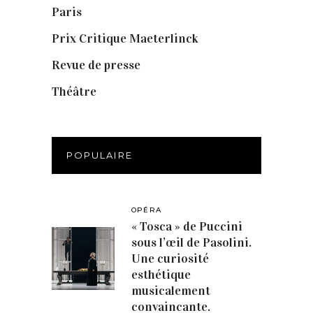
Paris
(14)
Prix Critique Maeterlinck
(23)
Revue de presse
(1)
Théâtre
(386)
POPULAIRE
OPÉRA
« Tosca » de Puccini
sous l’œil de Pasolini.
Une curiosité
esthétique
musicalement
convaincante.