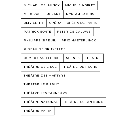
MICHAEL DELAUNOY
MICHÈLE NOIRET
MILO RAU
MOZART
MYRIAM SADUIS
OLIVIER PY
OPÉRA
OPÉRA DE PARIS
PATRICK BONTÉ
PETER DE CALUWE
PHILIPPE SIREUIL
PRIX MAETERLINCK
RIDEAU DE BRUXELLES
ROMEO CASTELLUCCI
SCENES
THÉÂTRE
THÉÂTRE DE LIÈGE
THÉÂTRE DE POCHE
THÉÂTRE DES MARTYRS
THÉÂTRE LE PUBLIC
THÉÂTRE LES TANNEURS
THÉÂTRE NATIONAL
THÉÂTRE OCÉAN NORD
THÉÂTRE VARIA