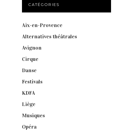
CATÉGORIES
Aix-en-Provence
(20)
Alternatives théâtrales
(1)
Avignon
(43)
Cirque
(8)
Danse
(30)
Festivals
(6)
KDFA
(3)
Liège
(9)
Musiques
(1)
Opéra
(56)