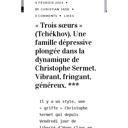
4 FÉVRIER 2024
BY
CHRISTIAN JADE
0 COMMENTS
LIKES
« Trois sœurs »
(Tchékhov). Une
famille dépressive
plongée dans la
dynamique de
Christophe Sermet.
Vibrant, fringant,
généreux. ***
Il y a un style, une 
« griffe » Christophe 
Sermet qui depuis 
Vendredi jour de 
liberté d’Hugo Claus en 