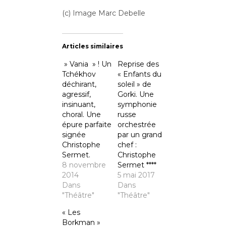
(c) Image Marc Debelle
Articles similaires
» Vania » ! Un
Reprise des
Tchékhov
« Enfants du
déchirant,
soleil » de
agressif,
Gorki. Une
insinuant,
symphonie
choral. Une
russe
épure parfaite
orchestrée
signée
par un grand
Christophe
chef :
Sermet.
Christophe
8 novembre
Sermet ****
2014
5 mai 2017
Dans
Dans
"Théâtre"
"Théâtre"
« Les
Borkman »