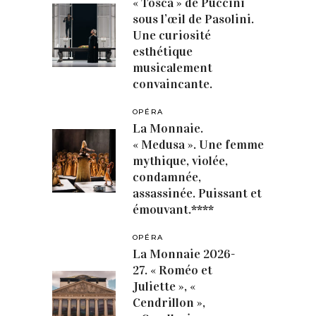
« Tosca » de Puccini
sous l’œil de Pasolini.
Une curiosité
esthétique
musicalement
convaincante.
OPÉRA
La Monnaie.
« Medusa ». Une femme
mythique, violée,
condamnée,
assassinée. Puissant et
émouvant.****
OPÉRA
La Monnaie 2026-
27. « Roméo et
Juliette », «
Cendrillon »,