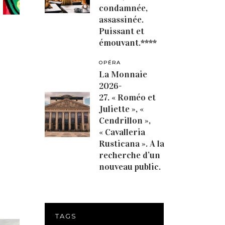
condamnée,
assassinée.
Puissant et
émouvant.****
OPÉRA
La Monnaie
2026-
27. « Roméo et
Juliette », «
Cendrillon »,
« Cavalleria
Rusticana ». A la
recherche d’un
nouveau public.
TAGS