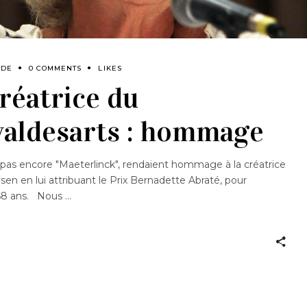
ADE
0 COMMENTS
LIKES
créatrice du
valdesarts : hommage
ue, pas encore "Maeterlinck", rendaient hommage à la créatrice
sen en lui attribuant le Prix Bernadette Abraté, pour
t 68 ans. Nous