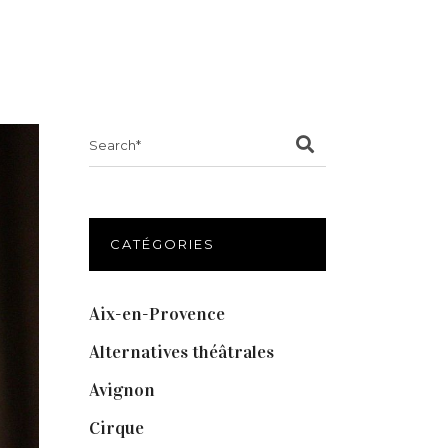
Search
for:
CATÉGORIES
Aix-en-Provence
(20)
Alternatives théâtrales
(1)
Avignon
(43)
Cirque
(8)