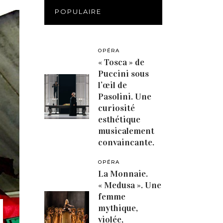
POPULAIRE
OPÉRA
« Tosca » de
Puccini sous
l’œil de
Pasolini. Une
curiosité
esthétique
musicalement
convaincante.
OPÉRA
La Monnaie.
« Medusa ». Une
femme
mythique,
violée,