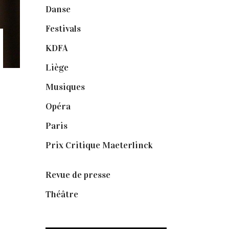
Danse
(30)
Festivals
(6)
KDFA
(3)
Liège
(9)
Musiques
(1)
Opéra
(56)
Paris
(14)
Prix Critique Maeterlinck
(23)
Revue de presse
(1)
Théâtre
(386)