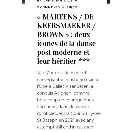
BY
CHRISTIAN JADE
0 COMMENTS
LIKES
« MARTENS / DE
KEERSMAEKER /
BROWN » : deux
icones de la danse
post moderne et
leur héritier ***
Jan Martens, danseur et
chorégraphe, artiste associé à
l’Opera Ballet Vlaanderen, a
conquis Avignon, comme
beaucoup de chorégraphes
flamands, dans deux lieux
symboliques : la Cour du Lycée
St Joseph en 2021 avec any
attempt will end in crushed