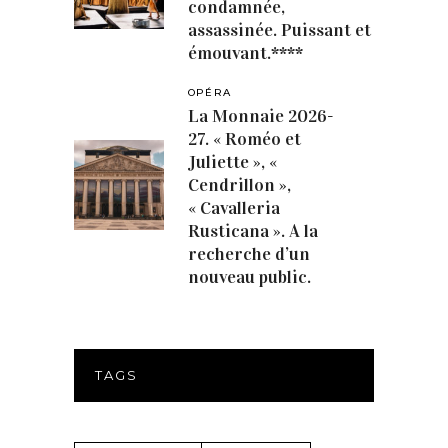
condamnée,
assassinée. Puissant et
émouvant.****
OPÉRA
La Monnaie 2026-
27. « Roméo et
Juliette », «
Cendrillon »,
« Cavalleria
Rusticana ». A la
recherche d’un
nouveau public.
TAGS