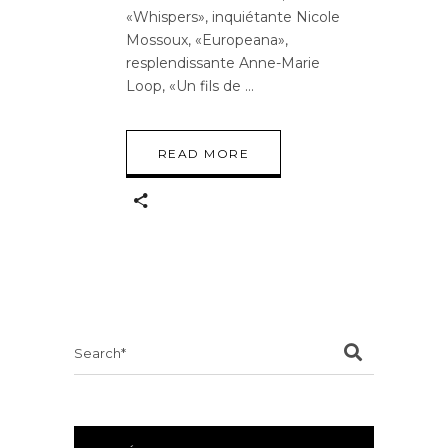
«Whispers», inquiétante Nicole
Mossoux, «Europeana»,
resplendissante Anne-Marie
Loop, «Un fils de
READ MORE
Search
for: