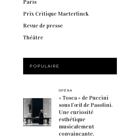
Paris
(14)
Prix Critique Maeterlinck
(23)
Revue de presse
(1)
Théâtre
(386)
POPULAIRE
OPÉRA
« Tosca » de Puccini
sous l’œil de Pasolini.
Une curiosité
esthétique
musicalement
convaincante.