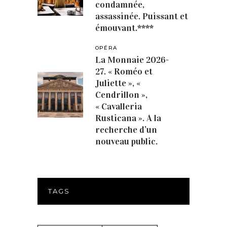
condamnée,
assassinée. Puissant et
émouvant.****
OPÉRA
La Monnaie 2026-
27. « Roméo et
Juliette », «
Cendrillon »,
« Cavalleria
Rusticana ». A la
recherche d’un
nouveau public.
TAGS