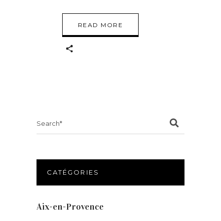
READ MORE
Search
for:
CATÉGORIES
Aix-en-Provence
(20)