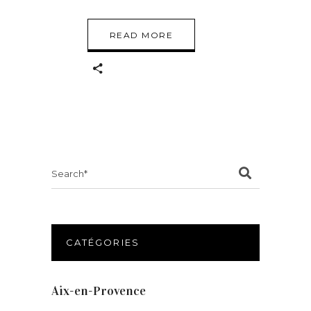
READ MORE
Search
for:
CATÉGORIES
Aix-en-Provence
(20)