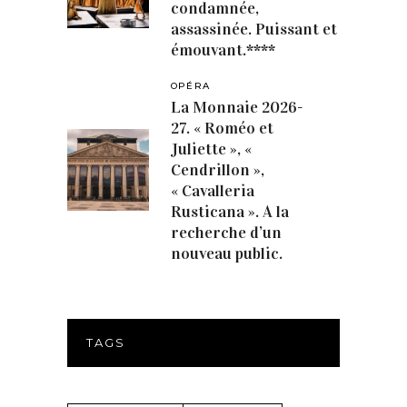
condamnée,
assassinée. Puissant et
émouvant.****
OPÉRA
La Monnaie 2026-
27. « Roméo et
Juliette », «
Cendrillon »,
« Cavalleria
Rusticana ». A la
recherche d’un
nouveau public.
TAGS