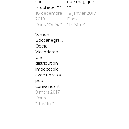
son
que magique.
Prophète. ***
***
18 décembre
19 janvier 2017
2019
Dans
Dans "Opéra"
"Théâtre"
‘Simon
Boccanegra'(Verdi).
Opera
Vlaanderen.
Une
distribution
impeccable
avec un visuel
peu
convaincant.
9 mars 2017
Dans
"Théâtre"