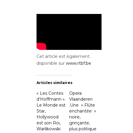
Cet article est également
disponible sur
www.rtbf.be
Articles similaires
« Les Contes
Opera
d’Hoffmann ».
Vlaanderen
Le Monde est
.Une » Flûte
Star,
enchantée »
Hollywood
noire,
est son Roi,
grinçante,
Warlikowski
plus politique