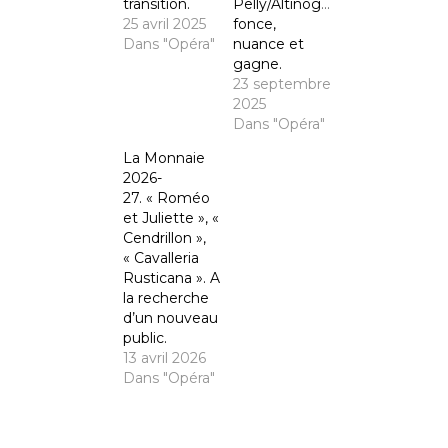
transition.
Pelly/Altinoglu
25 avril 2025
fonce,
Dans "Opéra"
nuance et
gagne.
23 septembre
2025
Dans "Opéra"
La Monnaie
2026-
27. « Roméo
et Juliette », «
Cendrillon »,
« Cavalleria
Rusticana ». A
la recherche
d’un nouveau
public.
13 avril 2026
Dans "Opéra"