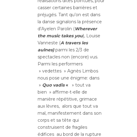
réalisations dites pointues, pour
casser certaines barrières et
préjugés. Tant qu’on est dans
la danse signalons la présence
d’Ayelen Parolin (
Wherever
the music takes you
), Louise
Vanneste (
A travers les
aulnes)
parmi les 2/3 de
spectacles non (encore) vus.
Parmi les performers
» vedettes » Agnès Limbos
nous pose une énigme: dans
»
Quo vadis
«
» tout va
bien » affirme-t-elle de
manière répétitive, grimace
aux lèvres, alors que tout va
mal, manifestement dans son
corps et sa tête qui
construisent de fragiles
édifices au bord de la rupture