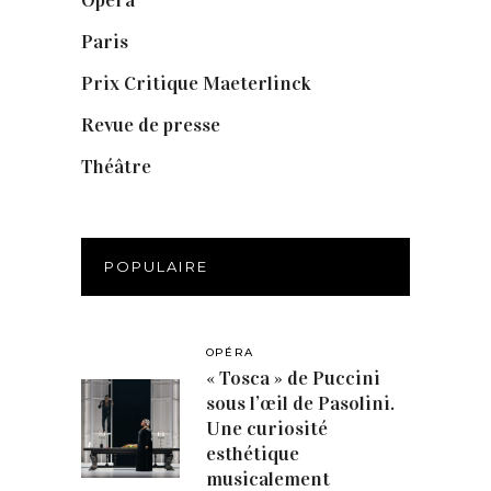
Paris
(14)
Prix Critique Maeterlinck
(23)
Revue de presse
(1)
Théâtre
(386)
POPULAIRE
OPÉRA
« Tosca » de Puccini
sous l’œil de Pasolini.
Une curiosité
esthétique
musicalement