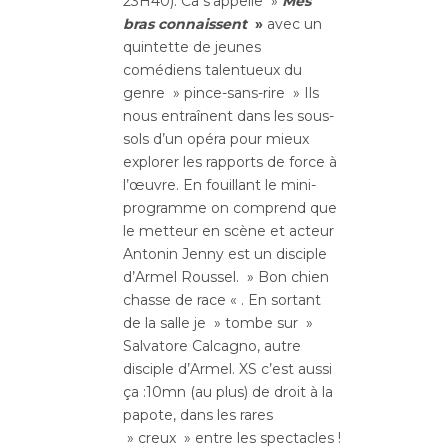
23H40). Ca s’appelle »
Mes
bras connaissent
»
avec un
quintette de jeunes
comédiens talentueux du
genre » pince-sans-rire » Ils
nous entraînent dans les sous-
sols d’un opéra pour mieux
explorer les rapports de force à
l’œuvre. En fouillant le mini-
programme on comprend que
le metteur en scène et acteur
Antonin Jenny est un disciple
d’Armel Roussel. » Bon chien
chasse de race « . En sortant
de la salle je » tombe sur »
Salvatore Calcagno, autre
disciple d’Armel. XS c’est aussi
ça :10mn (au plus) de droit à la
papote, dans les rares
» creux » entre les spectacles !