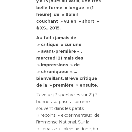
y a 15 jours au Varia, une très
belle forme » longue » (1
heure) de » Soleil
couchant » vu en » short »
à XS…2015.
Au fait : jamais de
» critique » sur une
» avant-première « ,
mercredi 21 mais des
» impressions » de
» chroniqueur « …
bienveillant. Brève critique
de la » première » ensuite.
J’avoue (7 spectacles sur 21) 3
bonnes surprises…comme
souvent dans les petits
» recoins » expérimentaux de
l’immense National. Sur la
» Terrasse « , plein air donc, brr.