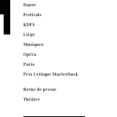
Danse
(30)
Festivals
(6)
KDFA
(3)
Liège
(9)
Musiques
(1)
Opéra
(56)
Paris
(14)
Prix Critique Maeterlinck
(23)
Revue de presse
(1)
Théâtre
(386)