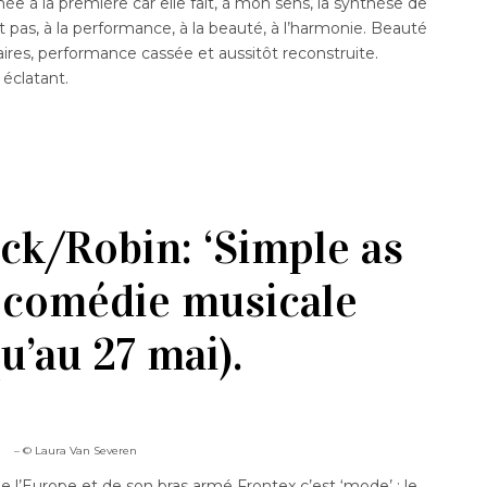
 à la première car elle fait, à mon sens, la synthèse de
t pas, à la performance, à la beauté, à l’harmonie. Beauté
ires, performance cassée et aussitôt reconstruite.
éclatant.
ck/Robin: ‘Simple as
e comédie musicale
u’au 27 mai).
– © Laura Van Severen
 de l’Europe et de son bras armé Frontex c’est ‘mode’ : le