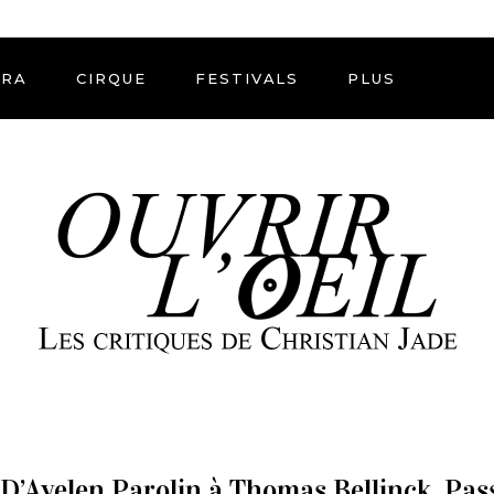
ÉRA
CIRQUE
FESTIVALS
PLUS
D’Ayelen Parolin à Thomas Bellinck. Pass