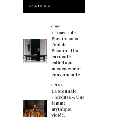
POPULAIRE
OPÉRA
« Tosca » de
Puccini sous
l’œil de
Pasolini. Une
curiosité
esthétique
musicalement
convaincante.
OPÉRA
La Monnaie.
« Medusa ». Une
femme
mythique,
violée,