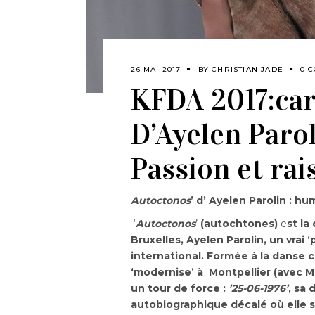
26 MAI 2017
BY
CHRISTIAN JADE
0 
KFDA 2017:car
D’Ayelen Parol
Passion et rai
Autoctonos
’ d’ Ayelen Parolin : h
‘
Autoctonos
’
(autochtones)
e
st la
Bruxelles, Ayelen Parolin, un vrai 
international. Formée à la danse 
‘modernise’ à Montpellier (avec 
un tour de force :
’25-06-1976’
, sa 
autobiographique décalé où elle s