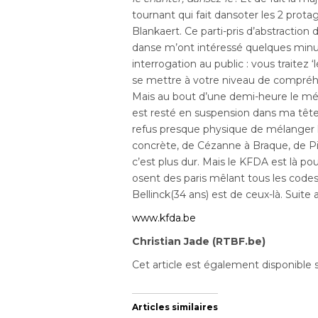
tournant qui fait dansoter les 2 prota
Blankaert. Ce parti-pris d’abstraction
danse m’ont intéressé quelques minu
interrogation au public : vous traitez
se mettre à votre niveau de compréhe
Mais au bout d’une demi-heure le mél
est resté en suspension dans ma tê
refus presque physique de mélanger les
concrète, de Cézanne à Braque, de Pi
c’est plus dur. Mais le KFDA est là p
osent des paris mêlant tous les code
Bellinck(34 ans) est de ceux-là. Suit
www.kfda.be
Christian Jade (RTBF.be)
Cet article est également disponible 
Articles similaires