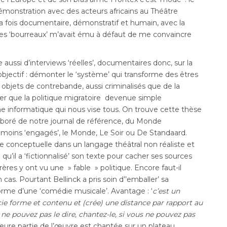
démonstration avec des acteurs africains au Théâtre
 la fois documentaire, démonstratif et humain, avec la
des ‘bourreaux’ m’avait ému à défaut de me convaincre
 aussi d’interviews ‘réelles’, documentaires donc, sur la
objectif : démonter le ‘système’ qui transforme des êtres
 objets de contrebande, aussi criminalisés que de la
er que la politique migratoire devenue simple
e informatique qui nous vise tous. On trouve cette thèse
laboré de notre journal de référence, du Monde
oins ‘engagés’, le Monde, Le Soir ou De Standaard.
e conceptuelle dans un langage théâtral non réaliste et
qu’il a ‘fictionnalisé’ son texte pour cacher ses sources
rères y ont vu une » fable » politique. Encore faut-il
 cas. Pourtant Bellinck a pris soin d’’emballer’ sa
orme d’une ‘comédie musicale’. Avantage : ‘
c’est un
cie forme et contenu et (crée) une distance par rapport au
 ne pouvez pas le dire, chantez-le, si vous ne pouvez pas
ajeure partie de l’œuvre est chantée sur un plateau