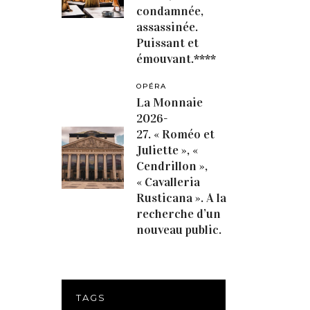
condamnée,
assassinée.
Puissant et
émouvant.****
OPÉRA
La Monnaie
2026-
27. « Roméo et
Juliette », «
Cendrillon »,
« Cavalleria
Rusticana ». A la
recherche d’un
nouveau public.
TAGS