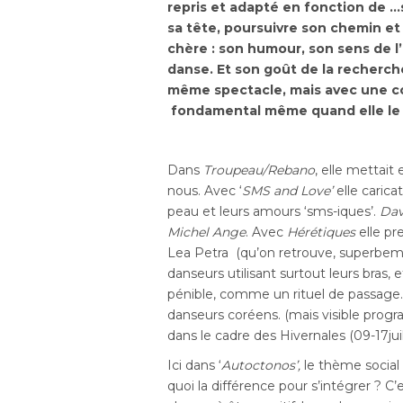
repris et adapté en fonction de …s
sa tête, poursuivre son chemin et
chère : son humour, son sens de l
danse. Et son goût de la recherche:
même spectacle, mais avec une con
fondamental même quand elle le r
Dans
Troupeau/Rebano
, elle mettai
nous. Avec ‘
SMS and Love’
elle carica
peau et leurs amours ‘sms-iques’.
Dav
Michel Ange
. Avec
Hérétiques
elle pr
Lea Petra (qu’on retrouve, superbeme
danseurs utilisant surtout leurs bras, e
pénible, comme un rituel de passage.
danseurs coréens. (mais visible prog
dans le cadre des Hivernales (09-17juil
Ici dans ‘
Autoctonos’,
le thème social 
quoi la différence pour s’intégrer ? C