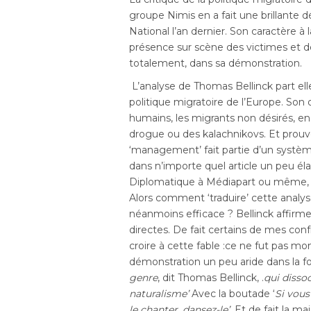
groupe Nimis en a fait une brillante 
National l’an dernier. Son caractère à
présence sur scène des victimes et 
totalement, dans sa démonstration.
L’analyse de Thomas Bellinck part elle
politique migratoire de l’Europe. Son 
humains, les migrants non désirés, en
drogue ou des kalachnikovs. Et prouv
‘management’ fait partie d’un systèm
dans n’importe quel article un peu é
Diplomatique à Médiapart ou même, m
Alors comment ‘traduire’ cette analys
néanmoins efficace ? Bellinck affirme 
directes. De fait certains de mes conf
croire à cette fable :ce ne fut pas mon
démonstration un peu aride dans la f
genre
, dit Thomas Bellinck, .
qui disso
naturalisme’
Avec la boutade ‘
Si vous
le chanter, dansez-le’
. Et de fait la m