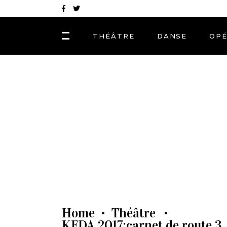
THÉÂTRE
DANSE
OP
Home
Théâtre
•
•
KFDA 2017:carnet de route 3. 