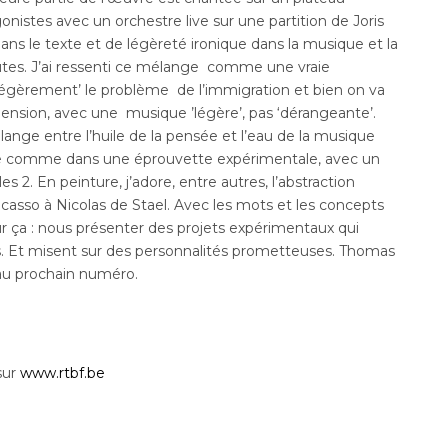
gonistes avec un orchestre live sur une partition de Joris
 dans le texte et de légèreté ironique dans la musique et la
tes. J’ai ressenti ce mélange comme une vraie
 ‘légèrement’ le problème de l’immigration et bien on va
nsion, avec une musique ’légère’, pas ‘dérangeante’.
ange entre l’huile de la pensée et l’eau de la musique
te comme dans une éprouvette expérimentale, avec un
 2. En peinture, j’adore, entre autres, l’abstraction
casso à Nicolas de Stael. Avec les mots et les concepts
our ça : nous présenter des projets expérimentaux qui
s. Et misent sur des personnalités prometteuses. Thomas
e au prochain numéro.
sur
www.rtbf.be