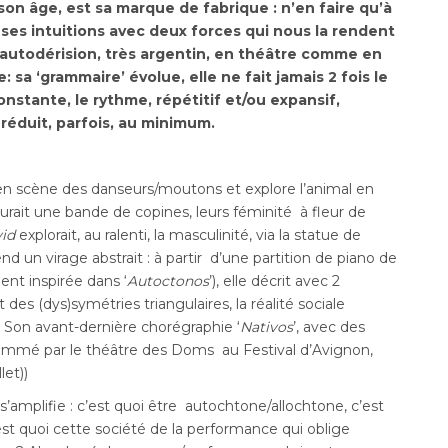
on âge, est sa marque de fabrique : n’en faire qu’à
 ses intuitions avec deux forces qui nous la rendent
’autodérision, très argentin, en théâtre comme en
 sa ‘grammaire’ évolue, elle ne fait jamais 2 fois le
stante, le rythme, répétitif et/ou expansif,
éduit, parfois, au minimum.
t en scène des danseurs/moutons et explore l’animal en
turait une bande de copines, leurs féminité à fleur de
id
explorait, au ralenti, la masculinité, via la statue de
end un virage abstrait : à partir d’une partition de piano de
nt inspirée dans ‘
Autoctonos
’), elle décrit avec 2
t des (dys)symétries triangulaires, la réalité sociale
 Son avant-dernière chorégraphie ‘
Nativos
’, avec des
rammé par le théâtre des Doms au Festival d’Avignon,
let))
s’amplifie : c’est quoi être autochtone/allochtone, c’est
’est quoi cette société de la performance qui oblige