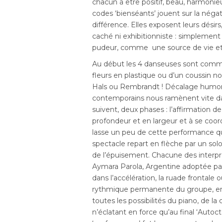
chacun à être positif, beau, harmonie
codes ‘bienséants’ jouent sur la négativ
différence. Elles exposent leurs désir
caché ni exhibitionniste : simplement
pudeur, comme une source de vie et 
Au début les 4 danseuses sont comme
fleurs en plastique ou d’un coussin noi
Hals ou Rembrandt ! Décalage humori
contemporains nous ramènent vite dan
suivent, deux phases : l’affirmation 
profondeur et en largeur et à se coo
lasse un peu de cette performance qui
spectacle repart en flèche par un sol
de l’épuisement. Chacune des inter
Aymara Parola, Argentine adoptée p
dans l’accélération, la ruade frontale 
rythmique permanente du groupe, en pa
toutes les possibilités du piano, de l
n’éclatant en force qu’au final ‘Autoc