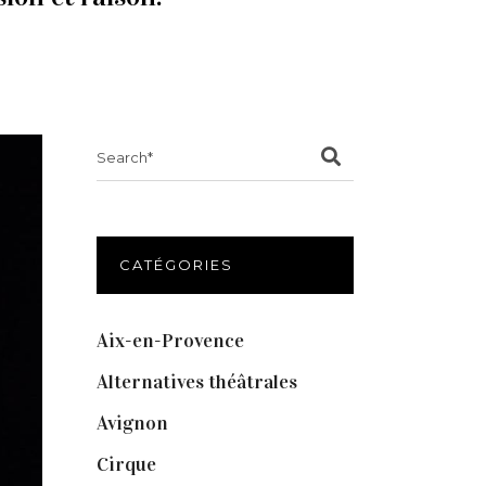
Search
for:
CATÉGORIES
Aix-en-Provence
(20)
Alternatives théâtrales
(1)
Avignon
(43)
Cirque
(8)