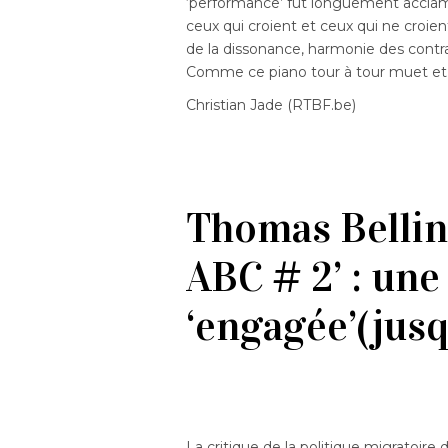
‘performance’ fut longuement acclamée
ceux qui croient et ceux qui ne croien
de la dissonance, harmonie des contra
Comme ce piano tour à tour muet et 
Christian Jade (RTBF.be)
Thomas Bellin
ABC # 2’ : un
‘engagée’(jusq
La critique de la politique migratoire