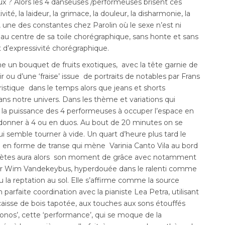
ux ? Alors les 4 danseuses /performeuses brisent ces
ité, la laideur, la grimace, la douleur, la disharmonie, la
s, une des constantes chez Parolin où le sexe n’est ni
 au centre de sa toile chorégraphique, sans honte et sans
d’expressivité chorégraphique.
 un bouquet de fruits exotiques, avec la tête garnie de
r ou d’une ‘fraise’ issue de portraits de notables par Frans
stique dans le temps alors que jeans et shorts
s notre univers. Dans les thème et variations qui
de la puissance des 4 performeuses à occuper l’espace en
rdonner à 4 ou en duos. Au bout de 20 minutes on se
 semble tourner à vide. Un quart d’heure plus tard le
o en forme de transe qui mène Varinia Canto Vila au bord
prètes aura alors son moment de grâce avec notamment
ar Wim Vandekeybus, hyperdouée dans le ralenti comme
ou la reptation au sol. Elle s’affirme comme la source
rfaite coordination avec la pianiste Lea Petra, utilisant
a caisse de bois tapotée, aux touches aux sons étouffés
tonos’, cette ‘performance’, qui se moque de la