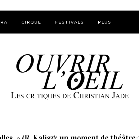
ÉRA
CIRQUE
FESTIVALS
PLUS
olles » (R. Kalisz): un moment de théâtre-