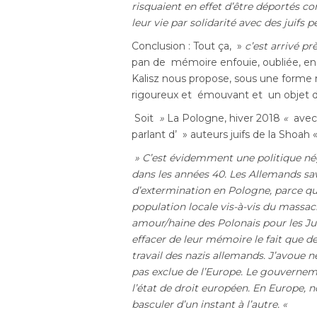
risquaient en effet d’être déportés c
leur vie par solidarité avec des juifs 
Conclusion : Tout ça, »
c’est arrivé p
pan de mémoire enfouie, oubliée, en n
Kalisz nous propose, sous une forme 
rigoureux et émouvant et un objet de
Soit
»
La Pologne, hiver 2018
«
avec 
parlant d’ » auteurs juifs de la Shoah «
» C’est évidemment une politique nég
dans les années 40. Les Allemands sa
d’extermination en Pologne, parce qu’
population locale vis-à-vis du massac
amour/haine des Polonais pour les J
effacer de leur mémoire le fait que d
travail des nazis allemands.
J’avoue n
pas exclue de l’Europe. Le gouverneme
l’état de droit européen. En Europe,
basculer d’un instant à l’autre. «