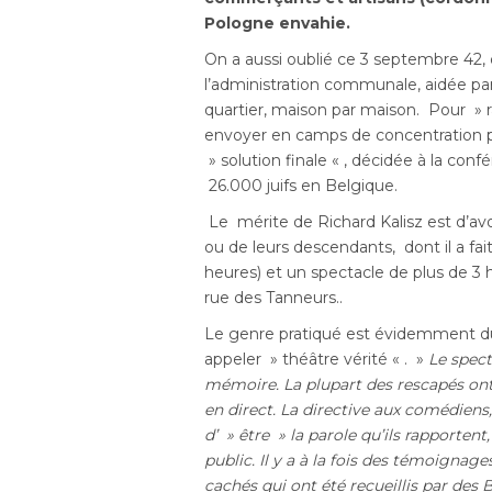
Pologne envahie.
On a aussi oublié ce 3 septembre 42, 
l’administration communale, aidée par l
quartier, maison par maison. Pour » r
envoyer en camps de concentration pu
» solution finale « , décidée à la co
26.000 juifs en Belgique.
Le mérite de Richard Kalisz est d’a
ou de leurs descendants, dont il a fa
heures) et un spectacle de plus de 3
rue des Tanneurs..
Le genre pratiqué est évidemment du
appeler » théâtre vérité « . »
Le spect
mémoire. La plupart des rescapés ont
en direct. La directive aux comédiens
d’ » être » la parole qu’ils rapporten
public. Il y a à la fois des témoignage
cachés qui ont été recueillis par des 