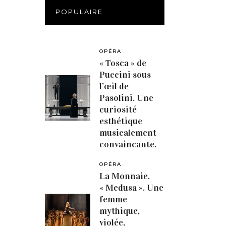
POPULAIRE
OPÉRA
« Tosca » de
Puccini sous
l’œil de
Pasolini. Une
curiosité
esthétique
musicalement
convaincante.
OPÉRA
La Monnaie.
« Medusa ». Une
femme
mythique,
violée,