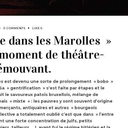
0 COMMENTS
LIKES
fle dans les Marolles »
n moment de théâtre-
 émouvant.
lles est devenu une sorte de prolongement » bobo »
Sa » gentrification » s’est faite par étapes et le
lait le savoureux patois bruxellois, mélange de
ais » mixte » : les pauvres y sont souvent d’origine
merçants, antiquaires et autres » bourgeois
ective a totalement oublié c’est que dans » l’entre
ent une forte concentration de juifs, petits
s, tailleurs, …), ayant fui le régime hitlérien et la