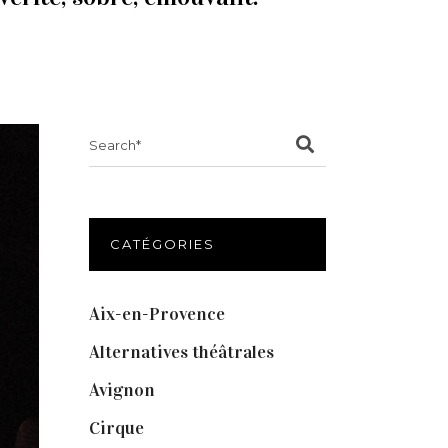
Search
for:
CATÉGORIES
Aix-en-Provence
(20)
Alternatives théâtrales
(1)
Avignon
(43)
Cirque
(8)