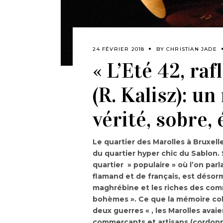
24 FÉVRIER 2018
BY
CHRISTIAN JADE
« L’Eté 42, ra
(R. Kalisz): u
vérité, sobre,
Le quartier des Marolles à Bruxe
du quartier hyper chic du Sablon. 
quartier » populaire » où l’on par
flamand et de français, est désorm
maghrébine et les riches des com
bohèmes ». Ce que la mémoire coll
deux guerres « , les Marolles avai
commerçants et artisans (cordonnier