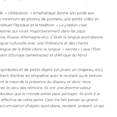
 de » célébration » emphatique donne son poids aux
n minimum de photos, de portraits, une petite vidéo et
tituer l’époque et la tradition
» Le yiddish c’est
siné, qui vivait majoritairement dans les pays
gne, Russie, Allemagne etc). C’était la langue quotidienne
ngue culturelle avec une littérature et des chants
langue de la Bible (donc la langue » sacrée « ) que l’Etat
 venant d’Europe (ashkénazes) et d’Afrique du Nord
symboles et de petits objets (un jouet, un chapeau, etc.)
ent d’entrer en empathie avec le récitant ou le témoin
ont la trace de la présence du disparu et donc nous
c le vécu des témoins. Ils ont une énorme valeur
douleur que le monde entier peut partager. Ils sont à la
e effective de cette perte. Cela me fait penser au grand
 accumulation d’objets quotidiens, rendant
présent ce qui