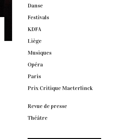
Danse
(30)
Festivals
(6)
KDFA
(3)
Liège
(9)
Musiques
(1)
Opéra
(56)
Paris
(14)
Prix Critique Maeterlinck
(23)
Revue de presse
(1)
Théâtre
(386)