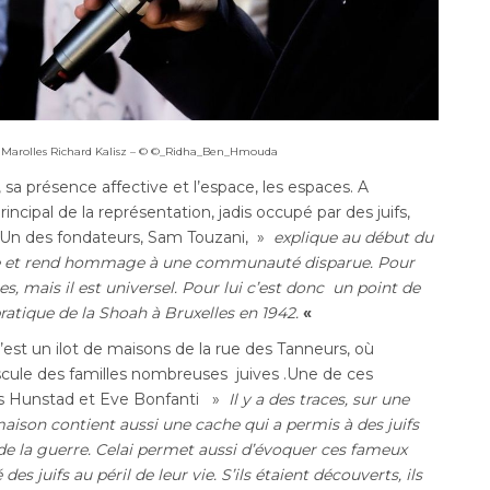
les Marolles Richard Kalisz – © ©_Ridha_Ben_Hmouda
 sa présence affective et l’espace, les espaces. A
cipal de la représentation, jadis occupé par des juifs,
Un des fondateurs, Sam Touzani, »
explique au début du
aire et rend hommage à une communauté disparue. Pour
les, mais il est universel. Pour lui c’est donc un point de
ratique de la Shoah à Bruxelles en 1942.
«
c’est un ilot de maisons de la rue des Tanneurs, où
cule des familles nombreuses juives .Une de ces
es Hunstad et Eve Bonfanti »
Il y a des traces, sur une
maison contient aussi une cache qui a permis à des juifs
n de la guerre. Celai permet aussi d’évoquer ces fameux
des juifs au péril de leur vie. S’ils étaient découverts, ils