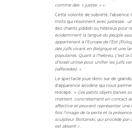
comme des » justes » « .
Cette volonté de sobriété, l’absence
mots qui résonnent avec justesse : u
des chants yiddish ou hébreux pour res
évidemment la langue du peuple assas
appartenant à l’Europe de l’Est (Polo
des juifs vivant en Belgique et une la
populaires. Quant à l’hébreu, c’est la 
d’Israël utilise pour unifier les juifs
(séfarades). «
Le spectacle joue donc sur de grands 
d’apparence anodine qui nous permett
rescapé. »
Ces petits objets banals s
mettent concrètement en contact ave
affective et peuvent représenter une 
fois l’image de la perte et la présenc
sculpteur Boltanski, qui procède par
est absent « .