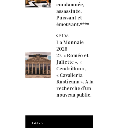
condamnée,
assassinée.
Puissant et
émouvant.****
OPÉRA
La Monnaie
2026-
27. « Roméo et
Juliette », «
Cendrillon »,
« Cavalleria
Rusticana ». A la
recherche d’un
nouveau public.
TAGS