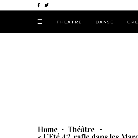
THÉÂTRE
DANSE
OP
Home
Théâtre
•
•
« L’Eté 42, rafle dans les Mar