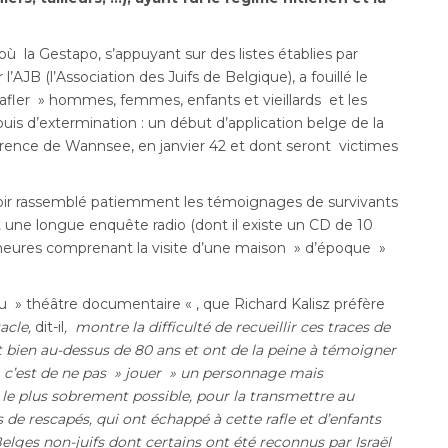
où la Gestapo, s’appuyant sur des listes établies par
’AJB (l’Association des Juifs de Belgique), a fouillé le
afler » hommes, femmes, enfants et vieillards et les
is d’extermination : un début d’application belge de la
nférence de Wannsee, en janvier 42 et dont seront victimes
voir rassemblé patiemment les témoignages de survivants
it une longue enquête radio (dont il existe un CD de 10
 heures comprenant la visite d’une maison » d’époque »
 » théâtre documentaire « , que Richard Kalisz préfère
acle,
dit-il
, montre la difficulté de recueillir ces traces de
 bien au-dessus de 80 ans et ont de la peine à témoigner
, c’est de ne pas » jouer » un personnage mais
t, le plus sobrement possible, pour la transmettre au
s de rescapés, qui ont échappé à cette rafle et d’enfants
Belges non-juifs dont certains ont été reconnus par Israël