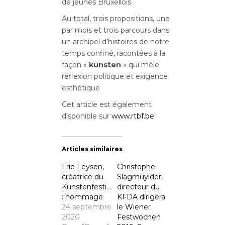
de jeunes Bruxellois .
Au total, trois propositions, une
par mois et trois parcours dans
un archipel d’histoires de notre
temps confiné, racontées à la
façon «
kunsten
» qui mêle
réflexion politique et exigence
esthétique
Cet article est également
disponible sur
www.rtbf.be
Articles similaires
Frie Leysen,
Christophe
créatrice du
Slagmuylder,
Kunstenfestivaldesarts
directeur du
: hommage
KFDA dirigera
24 septembre
le Wiener
2020
Festwochen