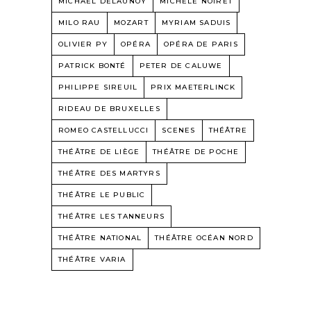
MICHAEL DELAUNOY
MICHÈLE NOIRET
MILO RAU
MOZART
MYRIAM SADUIS
OLIVIER PY
OPÉRA
OPÉRA DE PARIS
PATRICK BONTÉ
PETER DE CALUWE
PHILIPPE SIREUIL
PRIX MAETERLINCK
RIDEAU DE BRUXELLES
ROMEO CASTELLUCCI
SCENES
THÉÂTRE
THÉÂTRE DE LIÈGE
THÉÂTRE DE POCHE
THÉÂTRE DES MARTYRS
THÉÂTRE LE PUBLIC
THÉÂTRE LES TANNEURS
THÉÂTRE NATIONAL
THÉÂTRE OCÉAN NORD
THÉÂTRE VARIA