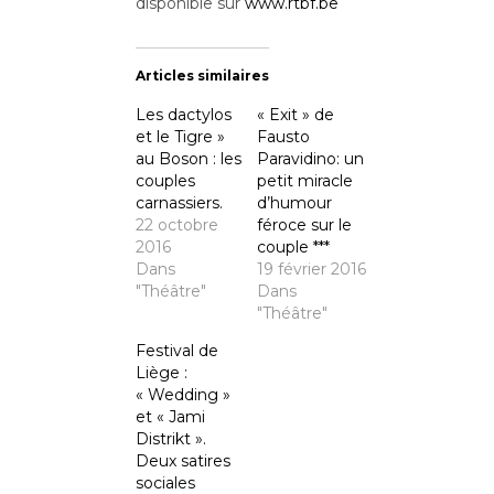
disponible sur
www.rtbf.be
Articles similaires
Les dactylos
« Exit » de
et le Tigre »
Fausto
au Boson : les
Paravidino: un
couples
petit miracle
carnassiers.
d’humour
22 octobre
féroce sur le
2016
couple ***
Dans
19 février 2016
"Théâtre"
Dans
"Théâtre"
Festival de
Liège :
« Wedding »
et « Jami
Distrikt ».
Deux satires
sociales