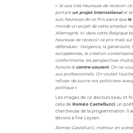
«
Je suis très heureuse de recevoir c
portant
un projet international
et b
suis heureuse de ce Prix parce que
le
monde un projet de cette ampleur ne po
Allemagne. Ici dans cette Belgique bord
heureuse de recevoir ce prix mais sur
défendues : l’exigence, la générosité,
européennes, la création contemporain
conformisme, les perspectives multipl
honore le
contre-courant
. On ne voul
aux professionnels. On voulait touche
refuser de suivre nos politiciens ave
politique
«
Les images de ce discours beau et fo
celui de
Roméo Castellucci
, un poè
chercheuse de la programmation. Il a
devons à Frie Leysen.
Romeo Castellucci,
metteur en scène,