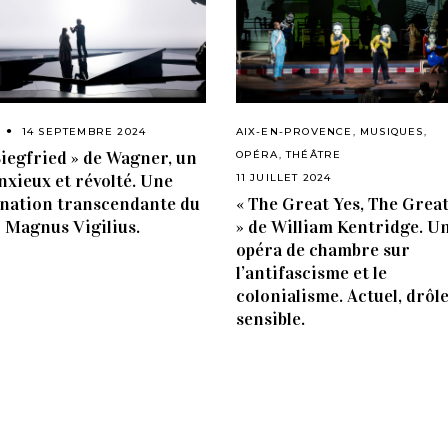
14 SEPTEMBRE 2024
AIX-EN-PROVENCE
,
MUSIQUES
,
Siegfried » de Wagner, un
OPÉRA
,
THÉÂTRE
nxieux et révolté. Une
11 JUILLET 2024
nation transcendante du
« The Great Yes, The Grea
 Magnus Vigilius.
» de William Kentridge. U
opéra de chambre sur
l’antifascisme et le
colonialisme. Actuel, drôle
sensible.