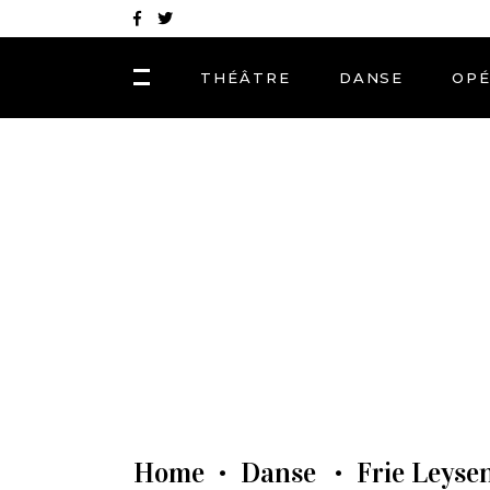
THÉÂTRE
DANSE
OP
Home
Danse
Frie Leyse
•
•