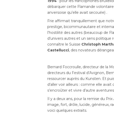
1994
: pour les francophones bruxello
débarquer cette Flamande volontaire 
anversoise qu’elle avait secouée) .
Frie affirmait tranquillement que notre
prestige, bicommunautaire et internat
l’hostilité des autres (beaucoup de F
d’univers autres et un sens politique 
connaître le Suisse
Christoph Marth
Castellucci
, des novateurs dérangea
Bernard Foccroulle, directeur de la Mo
directeurs du Festival d’Avignon, Bern
ressourcer auprès du Kunsten. Et puis,
d’aller voir ailleurs : comme elle avait
s’encroûter et vivre d’autre aventures
Il y a deux ans, pour la remise du Prix
image, fort, drôle, lucide, généreux, 
voici quelques extraits.