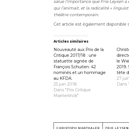
salue l’importance que Frie Leysen a 
qui l’animait, et la radicalité « lingui
théâtre contemporain.
Cet article est également disponible 
Articles similaires
Nouveauté aux Prix de la
Chris
Critique 2017/18 : une
direct
statuette signée de
le Wi
François Schuiten. 42
2019. 
nominés et un hommage
tête 
au KFDA.
27 jui
25 juin 2018
Dans 
Dans "Prix Critique
Maeterlinck"
CHRISTOPH MARTHALER
FRIE LEYSEN