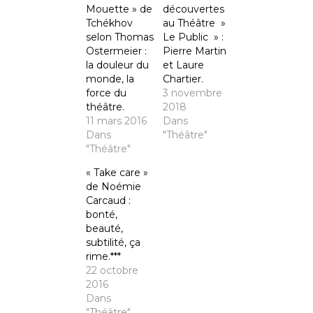
Mouette » de
découvertes
Tchékhov
au Théâtre »
selon Thomas
Le Public » :
Ostermeier :
Pierre Martin
la douleur du
et Laure
monde, la
Chartier.
force du
3 novembre
théâtre.
2018
11 mars 2016
Dans
Dans
"Théâtre"
"Théâtre"
« Take care »
de Noémie
Carcaud :
bonté,
beauté,
subtilité, ça
rime.***
22 octobre
2016
Dans
"Théâtre"