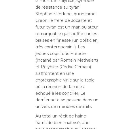
la mort de Polynice, symbole
de résistance au tyran.
Stéphane Ledune, qui incarne
Créon, le frère de Jocaste et
futur tyran est un manipulateur
remarquable qui souffle sur les
braises en finesse (un politicien
très contemporain !). Les
jeunes coqs fous Etéocle
(incarné par Romain Mathelart)
et Polynice (Cédric Cerbara)
s’affrontent en une
chorégraphie virile sur la table
où la réunion de famille a
échoué à les concilier. Le
dernier acte se passera dans un
univers de meubles détruits.
Au total un récit de haine
fratricide bien maîtrisé, une