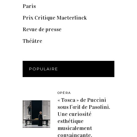
Paris
(14)
Prix Critique Maeterlinck
(23)
Revue de presse
(1)
Théâtre
(386)
POPULAIRE
OPÉRA
« Tosca » de Puccini
sous l’œil de Pasolini.
Une curiosité
esthétique
musicalement
convaincante.