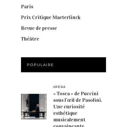
Paris
(14)
Prix Critique Maeterlinck
(23)
Revue de presse
(1)
Théâtre
(386)
POPULAIRE
OPÉRA
« Tosca » de Puccini
sous l’œil de Pasolini.
Une curiosité
esthétique
musicalement
convaincante.