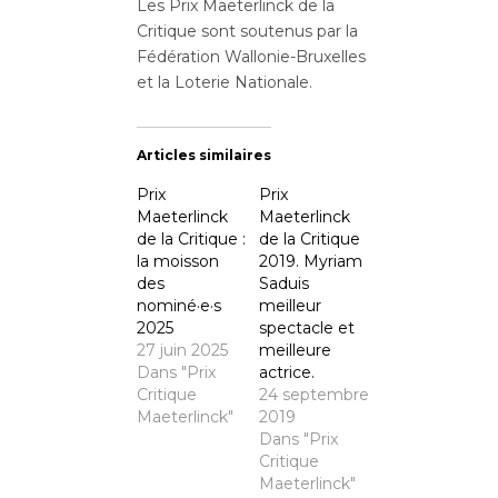
Les Prix Maeterlinck de la
Critique sont soutenus par la
Fédération Wallonie-Bruxelles
et la Loterie Nationale.
Articles similaires
Prix
Prix
Maeterlinck
Maeterlinck
de la Critique :
de la Critique
la moisson
2019. Myriam
des
Saduis
nominé·e·s
meilleur
2025
spectacle et
27 juin 2025
meilleure
Dans "Prix
actrice.
Critique
24 septembre
Maeterlinck"
2019
Dans "Prix
Critique
Maeterlinck"