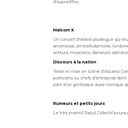
d’aujourd’hui.
Malcom X
Un concert théâtral plurilingue qui ré
anversoise, amstellodamoise, londoni
acteurs, musiciens, danseurs, slameur
Discours à la nation
Texte et mise en scène d’Ascanio Cele
politiciens ou chefs d’entreprise dont 
pare d’un grotesque aussi comique qu
Rumeurs et petits jours
Le très inventif Raoul Collectif pours