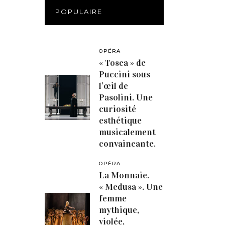
POPULAIRE
OPÉRA
« Tosca » de
Puccini sous
l’œil de
Pasolini. Une
curiosité
esthétique
musicalement
convaincante.
OPÉRA
La Monnaie.
« Medusa ». Une
femme
mythique,
violée,