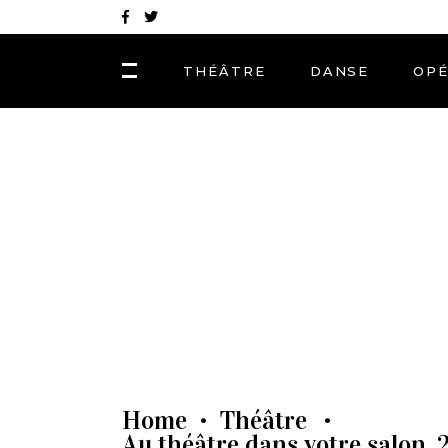
THÉÂTRE
DANSE
OP
Home
Théâtre
•
•
Au théâtre dans votre salon, 