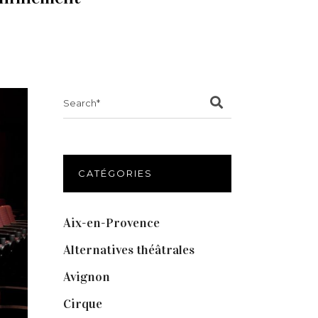
Search
for:
CATÉGORIES
Aix-en-Provence
(20)
Alternatives théâtrales
(1)
Avignon
(43)
Cirque
(8)