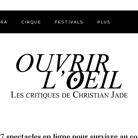
ÉRA
CIRQUE
FESTIVALS
PLUS
27 spectacles en ligne pour survivre au 