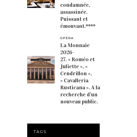
condamnée,
assassinée.
Puissant et
émouvant.****
OPÉRA
La Monnaie
2026-
27. « Roméo et
Juliette », «
Cendrillon »,
« Cavalleria
Rusticana ». A la
recherche d’un
nouveau public.
TAGS