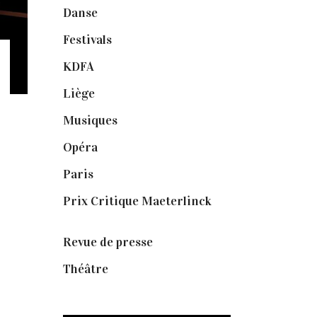
Danse
(30)
Festivals
(6)
KDFA
(3)
Liège
(9)
Musiques
(1)
Opéra
(56)
Paris
(14)
Prix Critique Maeterlinck
(23)
Revue de presse
(1)
Théâtre
(386)