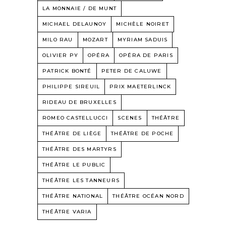
LA MONNAIE / DE MUNT
MICHAEL DELAUNOY
MICHÈLE NOIRET
MILO RAU
MOZART
MYRIAM SADUIS
OLIVIER PY
OPÉRA
OPÉRA DE PARIS
PATRICK BONTÉ
PETER DE CALUWE
PHILIPPE SIREUIL
PRIX MAETERLINCK
RIDEAU DE BRUXELLES
ROMEO CASTELLUCCI
SCENES
THÉÂTRE
THÉÂTRE DE LIÈGE
THÉÂTRE DE POCHE
THÉÂTRE DES MARTYRS
THÉÂTRE LE PUBLIC
THÉÂTRE LES TANNEURS
THÉÂTRE NATIONAL
THÉÂTRE OCÉAN NORD
THÉÂTRE VARIA