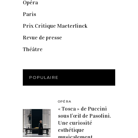
Opéra
(56)
Paris
(14)
Prix Critique Maeterlinck
(23)
Revue de presse
(1)
Théâtre
(386)
POPULAIRE
OPÉRA
« Tosca » de Puccini
sous l’œil de Pasolini.
Une curiosité
esthétique
musicalement