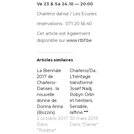
Ve 23 & Sa 24.10 — 20:00
Charleroi danse / Les Ecuries
réservations : 071 20 56 40
Cet article est également
disponible sur
www.rtbf.be
Articles similaires
La Biennale
Charleroi/Danse/LEGS.
2017 de
L’héritage
Charleroi-
transformé.
Danses : la
Josef Nadj,
nouvelle
Robyn Orlin
donne de
et héritiers.
Donna Anna
Sensible,
(Bozzini).
raffiné.***
2 octobre 2017
30 mars 2019
Dans
Dans "Danse"
"Théâtre"