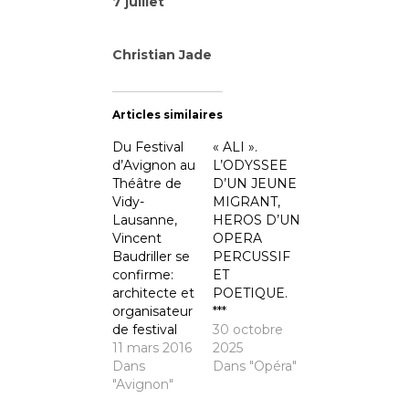
7 juillet
Christian Jade
Articles similaires
Du Festival
« ALI ».
d’Avignon au
L’ODYSSEE
Théâtre de
D’UN JEUNE
Vidy-
MIGRANT,
Lausanne,
HEROS D’UN
Vincent
OPERA
Baudriller se
PERCUSSIF
confirme:
ET
architecte et
POETIQUE.
organisateur
***
de festival
30 octobre
11 mars 2016
2025
Dans
Dans "Opéra"
"Avignon"