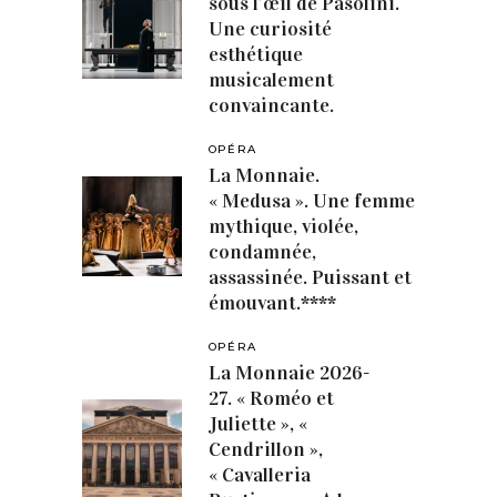
sous l’œil de Pasolini.
Une curiosité
esthétique
musicalement
convaincante.
OPÉRA
La Monnaie.
« Medusa ». Une femme
mythique, violée,
condamnée,
assassinée. Puissant et
émouvant.****
OPÉRA
La Monnaie 2026-
27. « Roméo et
Juliette », «
Cendrillon »,
« Cavalleria