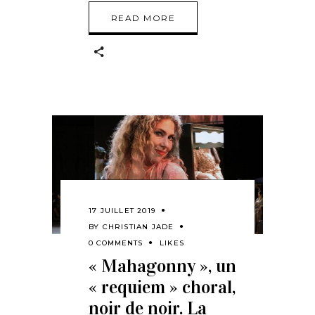
READ MORE
17 JUILLET 2019
BY
CHRISTIAN JADE
0 COMMENTS
LIKES
« Mahagonny », un
« requiem » choral,
noir de noir. La