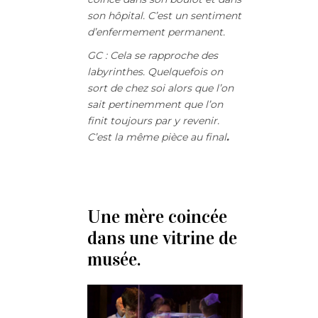
son hôpital. C’est un sentiment
d’enfermement permanent.
GC : Cela se rapproche des
labyrinthes
.
Quelquefois on
sort de chez soi alors que l’on
sait pertinemment que l’on
finit toujours par y revenir.
C’est la même pièce au final
.
Une mère coincée
dans une vitrine de
musée.