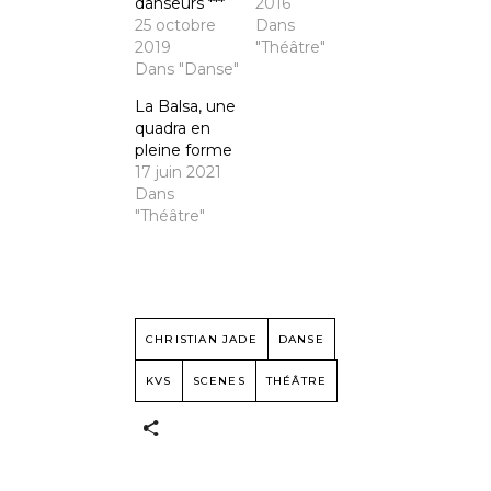
danseurs ***
2016
25 octobre
Dans
2019
"Théâtre"
Dans "Danse"
La Balsa, une
quadra en
pleine forme
17 juin 2021
Dans
"Théâtre"
CHRISTIAN JADE
DANSE
KVS
SCENES
THÉÂTRE