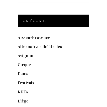
for:
CATÉGORIES
Aix-en-Provence
(20)
Alternatives théâtrales
(1)
Avignon
(43)
Cirque
(8)
Danse
(30)
Festivals
(6)
KDFA
(3)
Liège
(9)