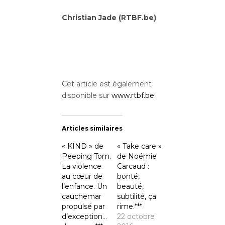
Christian Jade (RTBF.be)
Cet article est également
disponible sur
www.rtbf.be
Articles similaires
« KIND » de
« Take care »
Peeping Tom.
de Noémie
La violence
Carcaud :
au cœur de
bonté,
l’enfance. Un
beauté,
cauchemar
subtilité, ça
propulsé par
rime.***
d’exceptionnels
22 octobre