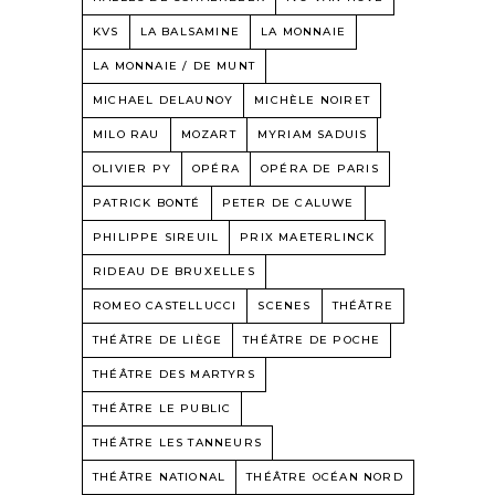
KVS
LA BALSAMINE
LA MONNAIE
LA MONNAIE / DE MUNT
MICHAEL DELAUNOY
MICHÈLE NOIRET
MILO RAU
MOZART
MYRIAM SADUIS
OLIVIER PY
OPÉRA
OPÉRA DE PARIS
PATRICK BONTÉ
PETER DE CALUWE
PHILIPPE SIREUIL
PRIX MAETERLINCK
RIDEAU DE BRUXELLES
ROMEO CASTELLUCCI
SCENES
THÉÂTRE
THÉÂTRE DE LIÈGE
THÉÂTRE DE POCHE
THÉÂTRE DES MARTYRS
THÉÂTRE LE PUBLIC
THÉÂTRE LES TANNEURS
THÉÂTRE NATIONAL
THÉÂTRE OCÉAN NORD